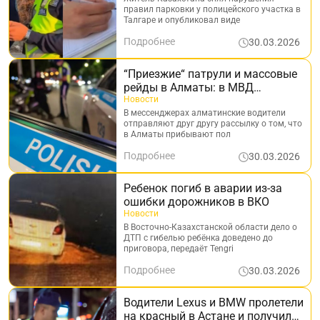
правил парковки у полицейского участка в
Талгаре и опубликовал виде
Подробнее
30.03.2026
“Приезжие“ патрули и массовые
рейды в Алматы: в МВД
ответили на рассылку
Новости
В мессенджерах алматинские водители
отправляют друг другу рассылку о том, что
в Алматы прибывают пол
Подробнее
30.03.2026
Ребенок погиб в аварии из-за
ошибки дорожников в ВКО
Новости
В Восточно-Казахстанской области дело о
ДТП с гибелью ребёнка доведено до
приговора, передаёт Tengri
Подробнее
30.03.2026
Водители Lexus и BMW пролетели
на красный в Астане и получили