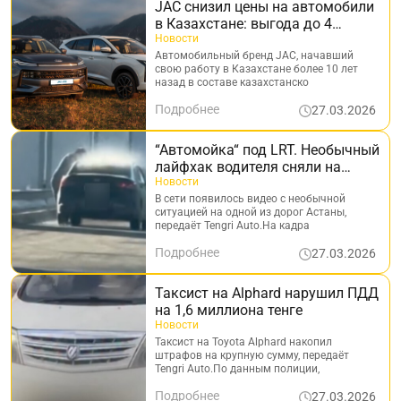
JAC снизил цены на автомобили
в Казахстане: выгода до 4
миллионов тенге
Новости
Автомобильный бренд JAC, начавший
свою работу в Казахстане более 10 лет
назад в составе казахстанско
Подробнее
27.03.2026
“Автомойка“ под LRT. Необычный
лайфхак водителя сняли на
видео в Астане
Новости
В сети появилось видео с необычной
ситуацией на одной из дорог Астаны,
передаёт Tengri Auto.На кадра
Подробнее
27.03.2026
Таксист на Alphard нарушил ПДД
на 1,6 миллиона тенге
Новости
Таксист на Toyota Alphard накопил
штрафов на крупную сумму, передаёт
Tengri Auto.По данным полиции,
Подробнее
27.03.2026