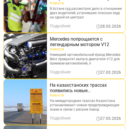
арест
Новости
В Астане суд рассмотрел дело в отношении
двух водителей, устроивших опасную езду
на одной из централ
Подробнее
28.03.2026
Mercedes попрощается с
легендарным мотором V12
Новости
Немецкий автомобильный бренд Mercedes
Benz прекратит выпуск двигателя V12 для
премиум-автомобилей, п
Подробнее
27.03.2026
На казахстанских трассах
появились новые
предупреждающие знаки
Новости
На междугородних трассах Казахстана
устанавливают новые предупреждающие
знаки в связи с риском павод
Подробнее
27.03.2026