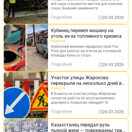
лихачей
всё чаще становятся местом для уличных
гонок. Бывший замминистр
Подробнее
26.03.2026
Кубинец перевёл машину на
уголь из-за топливного кризиса
Новости
Кубинский механик переделал свой Fiat
Polsi для работы на угле из-за топливной
блокады Кубы со сторо
Подробнее
26.03.2026
Участок улицы Жарокова
перекрыли на несколько дней в
Алматы
Новости
В Алматы на участке улицы Жарокова
начнутся работы по восстановлению
дорожного покрытия, передаёт Te
Подробнее
26.03.2026
Казахстанец передал руль
пьяной жене — повреждены три