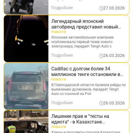
Подробнее
27.03.2026
Легендарный японский
автобренд представил новый
электромобиль
Новости
Японская автомобильная компания
опубликовала первый тизер нового
электрокара, передаёт Tengri Auto с
Подробнее
26.03.2026
Cadillac с долгом более 34
миллионов тенге остановили в
Павлодаре
Новости
В Павлодарской области провели рейды по
выявлению должников, передаёт Tengri
Auto со ссылкой на Poli
Подробнее
26.03.2026
Лишение прав и “тесты на
идиота“ - в Казахстане
предложили жёстче наказывать
Новости
Улицы и проспекты городов Казахстана