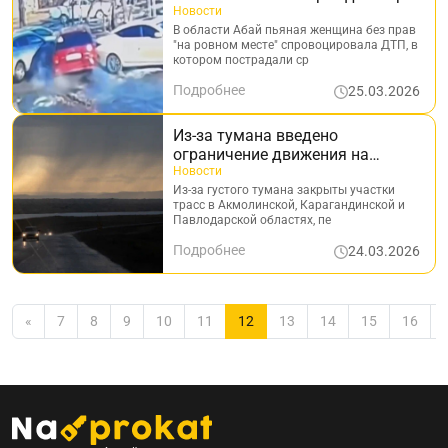
машины: видео
Новости
В области Абай пьяная женщина без прав
"на ровном месте" спровоцировала ДТП, в
котором пострадали ср
Подробнее
25.03.2026
Из-за тумана введено
ограничение движения на
участках автодорог в некоторых
Новости
областях
Из-за густого тумана закрыты участки
трасс в Акмолинской, Карагандинской и
Павлодарской областях, пе
Подробнее
24.03.2026
«
7
8
9
10
11
12
13
14
15
16