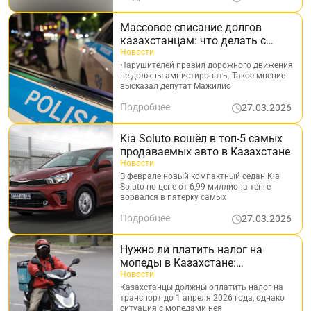
Массовое списание долгов
казахстанцам: что делать с
нарушителями ПДД
Новости
Нарушителей правил дорожного движения
не должны амнистировать. Такое мнение
высказал депутат Мажилис
Подробнее
27.03.2026
Kia Soluto вошёл в топ-5 самых
продаваемых авто в Казахстане
Новости
В феврале новый компактный седан Kia
Soluto по цене от 6,99 миллиона тенге
ворвался в пятерку самых
Подробнее
27.03.2026
Нужно ли платить налог на
мопеды в Казахстане:
официальный ответ
Новости
Казахстанцы должны оплатить налог на
транспорт до 1 апреля 2026 года, однако
ситуация с мопедами нея