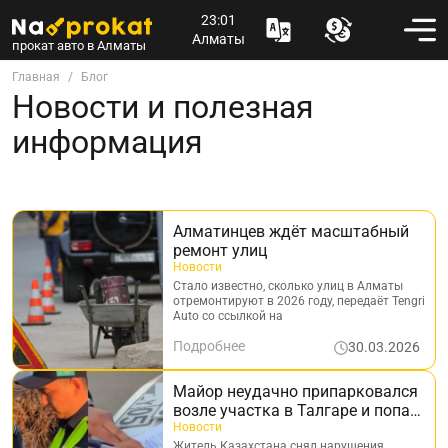
23:01
Алматы
прокат авто в Алматы
Главная
Блог
Новости и полезная
информация
Алматинцев ждёт масштабный
ремонт улиц
Новости
Стало известно, сколько улиц в Алматы
отремонтируют в 2026 году, передаёт Tengri
Auto со ссылкой на
Подробнее
30.03.2026
Майор неудачно припарковался
возле участка в Талгаре и попал
на видео
Новости
Житель Казахстана снял нарушения