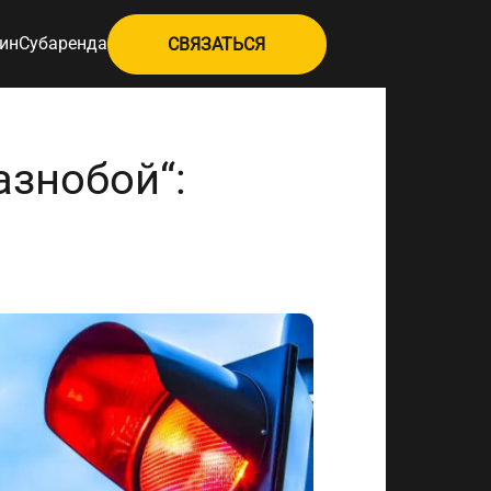
ин
Субаренда
СВЯЗАТЬСЯ
знобой“: