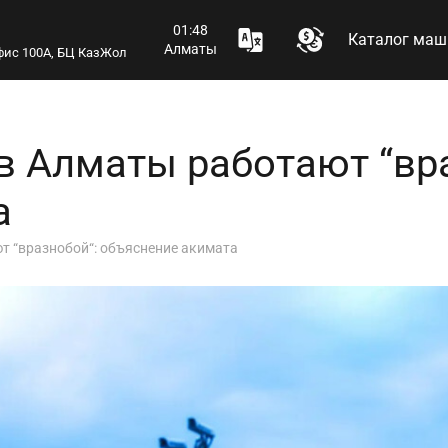
01:48
Каталог маш
Алматы
 офис 100А, БЦ КазЖол
в Алматы работают “вра
а
т “вразнобой“: объяснение акимата