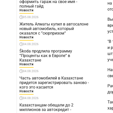
оформить гараж на свое имя -
на
полный гайд
от
Новости
05.08.2026
Вы
Житель Алматы купил в автосалоне
вр
новый автомобиль, который
ус
оказался с “сюрпризом“
Новости
"В
04.08.2026
и 
Škoda продлила программу
шт
“Проценты как в Европе“ в
уч
Казахстане
Новости
На
04.08.2026
св
Часть автомобилей в Казахстане
придется зарегистрировать заново -
Ра
кого это касается
Новости
до
04.08.2026
Та
Казахстанцам обещали до 2
ха
миллионов за автокредит -