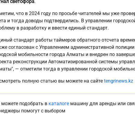
гнал светофора
.
метим, что в 2024 году по просьбе читателей мы уже пров
ета и тогда доводы подтвердились. В управлении городск
облему в разработку и ввести единый стандарт.
диный стандарт работы таймеров обратного отсчета времен
кже согласован с Управлением административной полиции
родской мобильности города Алматы и внедрен по заверше
оекта реконструкции Автоматизированной системы управл
маты", — отметили тогда в управлении городской мобильн
смотреть полную статью вы можете на сайте
tengrinews.kz
 можете подобрать в
каталоге
машину для аренды или свя
неджеры помогут с выбором