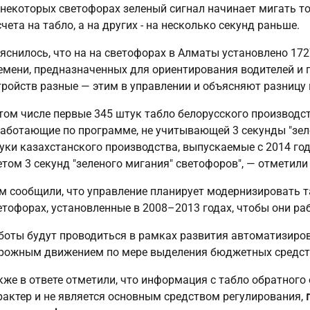
 некоторых светофорах зеленый сигнал начинает мигать т
счета на табло, а на других - на несколько секунд раньше.
яснилось, что на на светофорах в Алматы установлено 172
емени, предназначенных для ориентирования водителей и 
тройств разные — этим в управлении и объясняют разницу 
 том числе первые 345 штук табло белорусского производст
работающие по программе, не учитывающей 3 секунды "зел
уки казахстанского производства, выпускаемые с 2014 го
етом 3 секунд "зеленого мигания" светофоров", — отметили
м сообщили, что управление планирует модернизировать т
етофорах, установленные в 2008–2013 годах, чтобы они ра
боты будут проводиться в рамках развития автоматизиро
рожным движением по мере выделения бюджетных средст
кже в ответе отметили, что информация с табло обратног
рактер и не является основным средством регулирования,