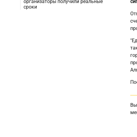
организаторы получили реальные
си
сроки
От
сч
пр
"Е
та
го
пр
Ал
По
Вы
ме