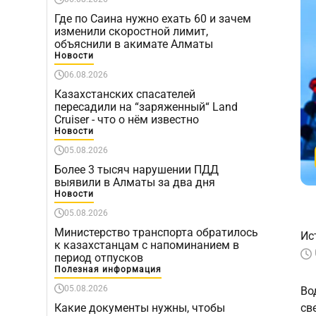
Где по Саина нужно ехать 60 и зачем
изменили скоростной лимит,
объяснили в акимате Алматы
Новости
06.08.2026
Казахстанских спасателей
пересадили на “заряженный“ Land
Cruiser - что о нём известно
Новости
05.08.2026
Более 3 тысяч нарушении ПДД
выявили в Алматы за два дня
Новости
05.08.2026
Министерство транспорта обратилось
Ис
к казахстанцам с напоминанием в
период отпусков
Полезная информация
05.08.2026
Во
Какие документы нужны, чтобы
св