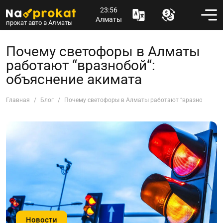
23:56
Алматы
прокат авто в Алматы
Почему светофоры в Алматы
работают “вразнобой“:
объяснение акимата
Главная
Блог
Почему светофоры в Алматы работают “вразнобой“: о
Новости