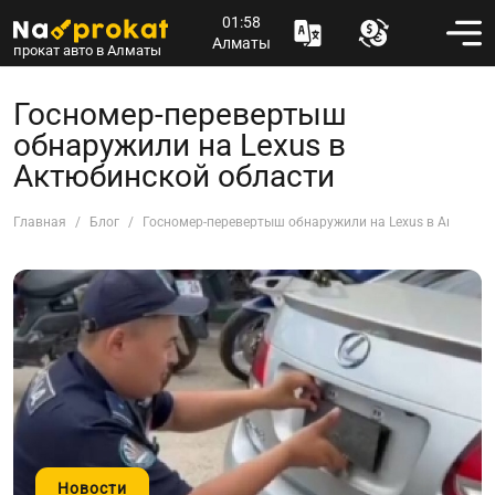
01:58
Алматы
прокат авто в Алматы
Госномер-перевертыш
обнаружили на Lexus в
Актюбинской области
Главная
Блог
Госномер-перевертыш обнаружили на Lexus в Актюбин
Новости