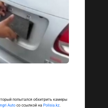
который попытался обхитрить камеры
ngri Auto
со ссылкой на
Polisia.kz
.