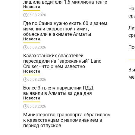
лишила водителя 1,6 миллиона тенге
Новости
На
06.08.2026
ср
Где по Саина нужно ехать 60 и зачем
Ли
изменили скоростной лимит,
объяснили в акимате Алматы
ср
Новости
По
06.08.2026
Казахстанских спасателей
пересадили на “заряженный“ Land
Cruiser - что о нём известно
Вы
Новости
ме
05.08.2026
Более 3 тысяч нарушении ПДД
выявили в Алматы за два дня
Новости
05.08.2026
Министерство транспорта обратилось
к казахстанцам с напоминанием в
период отпусков