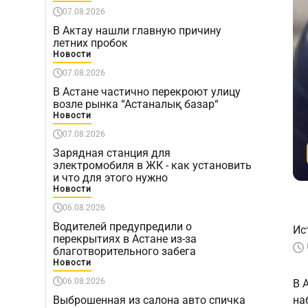
07.08.2026
В Актау нашли главную причину
летних пробок
Новости
07.08.2026
В Астане частично перекроют улицу
возле рынка “Астаналық базар“
Новости
07.08.2026
Зарядная станция для
электромобиля в ЖК - как установить
и что для этого нужно
Новости
06.08.2026
Водителей предупредили о
Ис
перекрытиях в Астане из-за
благотворительного забега
Новости
06.08.2026
В 
Выброшенная из салона авто спичка
на