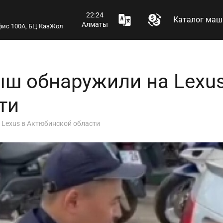
22:24
Каталог маш
Алматы
 офис 100А, БЦ КазЖол
ш обнаружили на Lexus
ти
 Lexus в Актюбинской области