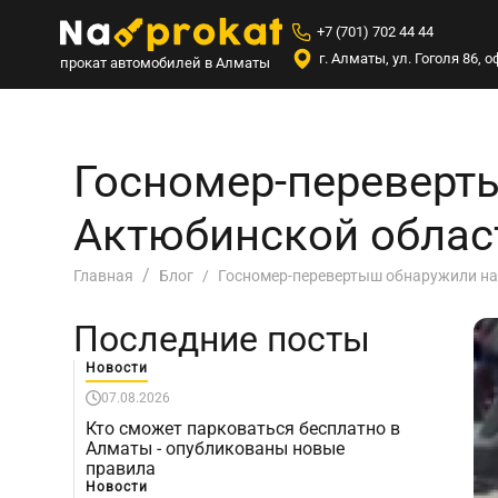
+7 (701) 702 44 44
г. Алматы, ул. Гоголя 86,
прокат автомобилей в Алматы
Госномер-переверты
Актюбинской облас
Госномер-перевертыш обнаружили на
Главная
Блог
Последние посты
Новости
07.08.2026
Кто сможет парковаться бесплатно в
Алматы - опубликованы новые
правила
Новости