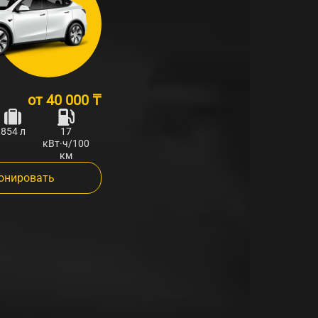
от
40 000 ₸
854 л
17
кВт·ч/100
км
онировать