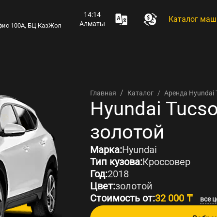
14:14
Каталог маш
Алматы
 офис 100А, БЦ КазЖол
Аренда Hyundai 
Главная
Каталог
Аренда
Hyundai Tucs
золотой
Марка:
Hyundai
Тип кузова:
Кроссовер
Год:
2018
Цвет:
золотой
Стоимость от:
32 000 ₸
все 