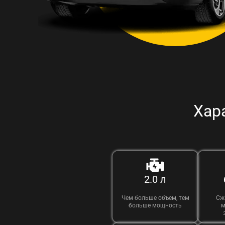
Хар
2.0 л
Чем больше объем, тем
Сж
больше мощность
м