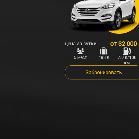
от
32 000
цена за сутки
5 мест
488 л
7.9 л/100
км
Забронировать