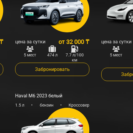
 ₸
от
32 000 ₸
цена за сутки
цена за сутки
5 мест
474 л
7.7 л/100
5 мест
км
Забронировать
Забр
Haval M6 2023 белый
1.5 л
•
бензин
•
Кроссовер