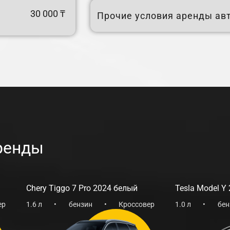
30 000 ₸
Прочие условия аренды ав
ренды
Chery Tiggo 7 Pro 2024 белый
Tesla Model Y
ер
1.6 л
•
бензин
•
Кроссовер
1.0 л
•
бен