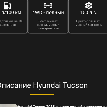
9 л/100 км
4WD - полный
150 л.с.
д топлива на 100
Обеспечивает
Приятно слышать
километров
проходимость и
мощный двигатель
маневренность
Описание Hyundai Tucson
Hyundai Tucson 2018 – динамичный кроссовер д