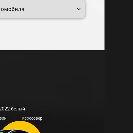
томобиля
 2022 белый
зин
•
Кроссовер