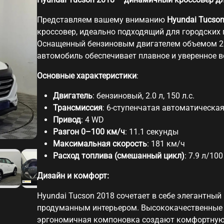
Представляем вашему вниманию
Hyundai Tucso
кроссовер, идеально подходящий для городских 
Оснащенный бензиновым двигателем объемом 2.0
автомобиль обеспечивает плавное и уверенное 
Основные характеристики
:
Двигатель
: бензиновый, 2.0 л, 150 л.с.
Трансмиссия
: 6-ступенчатая автоматическа
Привод
: 4 WD
Разгон 0–100 км/ч
: 11.1 секунды
Максимальная скорость
: 181 км/ч
Расход топлива (смешанный цикл)
: 7.9 л/10
Дизайн и комфорт:
Hyundai Tucson 2018 сочетает в себе элегантны
продуманным интерьером. Высококачественные 
эргономичная компоновка создают комфортную 