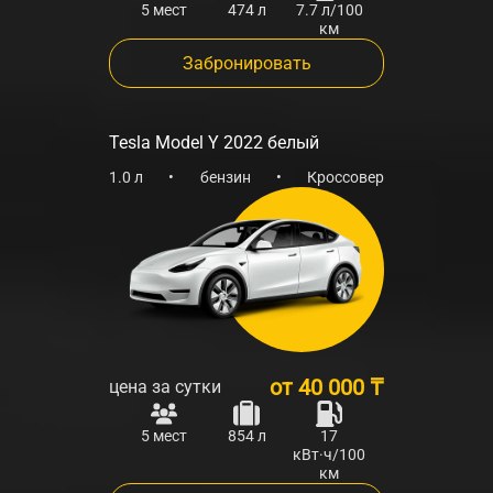
5 мест
474 л
7.7 л/100
км
Забронировать
Tesla Model Y 2022 белый
1.0 л
•
бензин
•
Кроссовер
от
40 000 ₸
цена за сутки
5 мест
854 л
17
кВт·ч/100
км