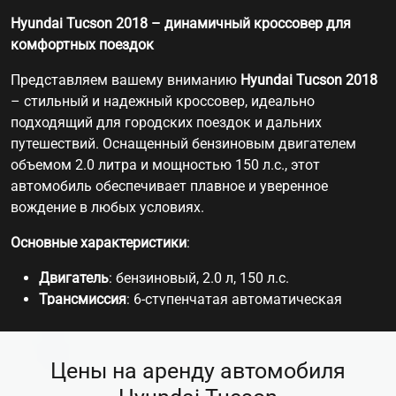
Hyundai Tucson 2018 – динамичный кроссовер для
комфортных поездок
Представляем вашему вниманию
Hyundai Tucson 2018
– стильный и надежный кроссовер, идеально
подходящий для городских поездок и дальних
путешествий. Оснащенный бензиновым двигателем
объемом 2.0 литра и мощностью 150 л.с., этот
автомобиль обеспечивает плавное и уверенное
вождение в любых условиях.
Основные характеристики
:
Двигатель
: бензиновый, 2.0 л, 150 л.с.
Трансмиссия
: 6-ступенчатая автоматическая
коробка передач
Привод
: 4 WD
Разгон 0–100 км/ч
: 11.1 секунды
Цены на аренду автомобиля
Максимальная скорость
: 181 км/ч