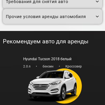
Требования для снятия авто
надежность, комфорт и управляемость. Автомобиль
демонстрирует отличную курсовую устойчивость и
предсказуемое поведение на дороге.
Прочие условия аренды автомобиля
Выбирая Hyundai Tucson 2018, вы получаете надежный
и комфортный автомобиль, готовый к любым
поездкам. Забронируйте его сегодня и наслаждайтесь
Рекомендуем авто для аренды
каждой минутой за рулем!
Hyundai Tucson 2018 белый
2.0 л
•
бензин
•
Кроссовер