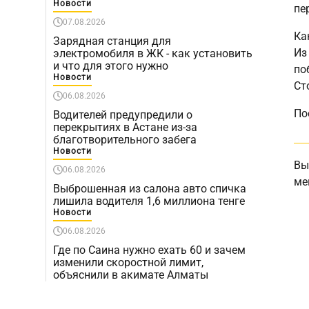
Новости
пе
07.08.2026
Ка
Зарядная станция для
Из
электромобиля в ЖК - как установить
и что для этого нужно
по
Новости
Ст
06.08.2026
По
Водителей предупредили о
перекрытиях в Астане из-за
благотворительного забега
Новости
Вы
06.08.2026
ме
Выброшенная из салона авто спичка
лишила водителя 1,6 миллиона тенге
Новости
06.08.2026
Где по Саина нужно ехать 60 и зачем
изменили скоростной лимит,
объяснили в акимате Алматы