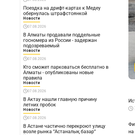
Поездка на дрифт-картах к Медеу
обернулась штрафстоянкой
Новости
07.08.2026
В Алматы продавали поддельные
госномера из России - задержан
подозреваемый
Новости
07.08.2026
Кто сможет парковаться бесплатно в
Алматы - опубликованы новые
правила
Новости
07.08.2026
В Актау нашли главную причину
Ис
летних пробок
Новости
07.08.2026
Фи
В Астане частично перекроют улицу
возле рынка “Астаналық базар“
на