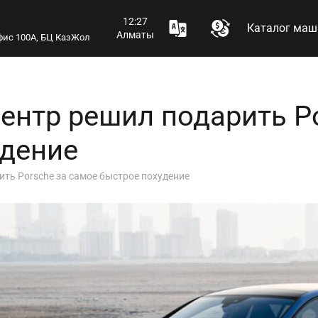
12:27
Каталог маш
Алматы
 офис 100А, БЦ КазЖол
ентр решил подарить Po
удение
ить Porsche за самое быстрое похудение