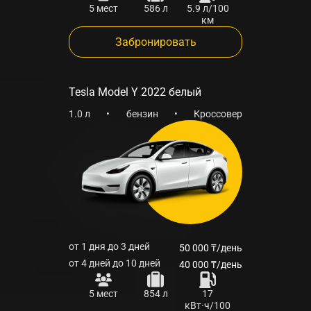
5 мест
586 л
5.9 л/100
км
Забронировать
Tesla Model Y 2022 белый
1.0 л
•
бензин
•
Кроссовер
от 1 дня до 3 дней
50 000 ₸/день
от 4 дней до 10 дней
40 000 ₸/день
5 мест
854 л
17
кВт·ч/100