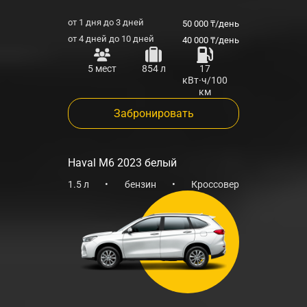
от 1 дня до 3 дней
50 000 ₸/день
от 4 дней до 10 дней
40 000 ₸/день
5 мест
854 л
17
кВт·ч/100
км
Забронировать
Haval M6 2023 белый
1.5 л
•
бензин
•
Кроссовер