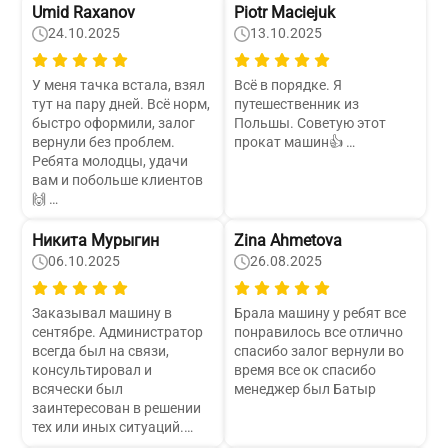
Umid Raxanov
Piotr Maciejuk
24.10.2025
13.10.2025
У меня тачка встала, взял
Всё в порядке. Я
тут на пару дней. Всё норм,
путешественник из
быстро оформили, залог
Польшы. Советую этот
вернули без проблем.
прокат машин👍 …
Ребята молодцы, удачи
вам и побольше клиентов
🙌 …
Никита Мурыгин
Zina Ahmetova
06.10.2025
26.08.2025
Заказывал машину в
Брала машину у ребят все
сентябре. Администратор
понравилось все отлично
всегда был на связи,
спасибо залог вернули во
консультировал и
время все ок спасибо
всячески был
менеджер был Батыр
заинтересован в решении
тех или иных ситуаций.
Адекватное отношение.