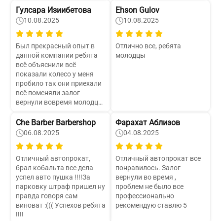
При получении и сдачи
Гулсара Изиибетова
Ehson Gulov
никаких проблем не было.
10.08.2025
10.08.2025
Машина была hyundai
creta. Очень хорошая
проходимость, самое то
Был прекрасный опыт в
Отлично все, ребята
для поездок за город.
данной компании ребята
молодцы
Залог по истечению 10
всё объяснили всё
суток после сдачи авто
показали колесо у меня
вернули. Рекомендую.
пробило так они приехали
всё поменяли залог
вернули вовремя молодцы
успехов Желаю
процветания
Che Barber Barbershop
Фарахат Аблизов
06.08.2025
04.08.2025
Отличный автопрокат,
Отличный автопрокат все
брал кобальта все дела
понравилось. Залог
успел авто пушка !!!!За
вернули во время ,
парковку штраф пришел ну
проблем не было все
правда говоря сам
профессионально
виноват :((( Успехов ребята
рекомендую ставлю 5
!!!!