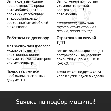
выбирают
Вы найдете выгодные
Вы получаете полностью
предложения
на прокат
укомплектованный,
Naprokat.kz
автомобилей
— от
застрахованный
практичных семейных
автомобиль
внедорожников до
роскошных автомобилей
кондиционер, штатная
люкс класса
аудиосистема, сезонная
резина, набор Pit Stop
Работаем по договору
Страховка на случай
ДТП
Для заключения договора
можно отправить
Все
автомобили для аренды
электронные копии
застрахованы на условиях
документов через интернет
покрытия ущерба ОГПО и
или мессенджер.
КАСКО.
Предоставляем все
Техническая поддержка
24
необходимые отчетные
часа в сутки 7 дней в неделю
документы
Заявка на подбор машины!