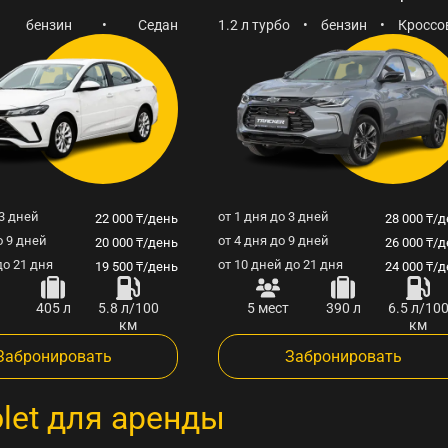
бензин
•
Седан
1.2 л турбо
•
бензин
•
Кроссо
 3 дней
от 1 дня до 3 дней
22 000 ₸/день
28 000 ₸/
о 9 дней
от 4 дня до 9 дней
20 000 ₸/день
26 000 ₸/
до 21 дня
от 10 дней до 21 дня
19 500 ₸/день
24 000 ₸/
405 л
5.8 л/100
5 мест
390 л
6.5 л/10
км
км
Забронировать
Забронировать
let для аренды