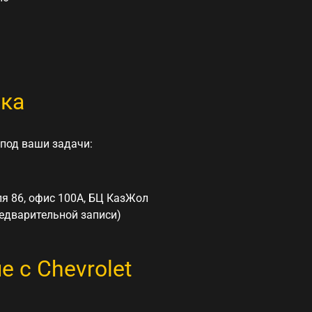
жка
 под ваши задачи:
ля 86, офис 100А, БЦ КазЖол
редварительной записи)
 с Chevrolet