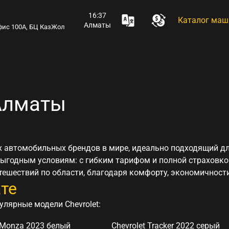
16:37
Каталог маш
Алматы
 офис 100А, БЦ КазЖол
 Алматы
 автомобильных брендов в мире, идеально подходящий дл
 выгодным условиям: с гибким тарифом и полной страховк
утешествий по области, благодаря комфорту, экономичност
ате
лярные модели Chevrolet:
t Monza 2023 белый
Chevrolet Tracker 2022 серый