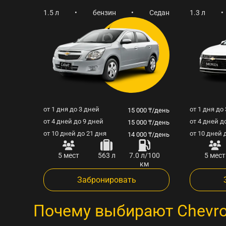
1.5 л
•
бензин
•
Седан
1.3 л
•
от 1 дня до 3 дней
от 1 дня до
15 000 ₸/день
от 4 дней до 9 дней
от 4 дней д
15 000 ₸/день
от 10 дней до 21 дня
от 10 дней 
14 000 ₸/день
5 мест
563 л
7.0 л/100
5 мест
км
Забронировать
Почему выбирают Chevro