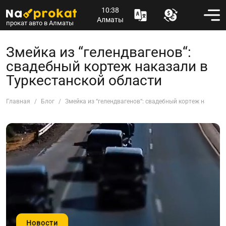
10:38
Алматы
прокат авто в Алматы
Змейка из “гелендвагенов“:
свадебный кортеж наказали в
Туркестанской области
Главная
Блог
Змейка из “гелендвагенов“: свадебный кортеж наказал
Новости