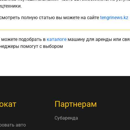
ецтехники.
смотреть полную статью вы можете на сайте
tengrinews.kz
 можете подобрать в
каталоге
машину для аренды или свя
неджеры помогут с выбором
окат
Партнерам
Субаренда
ровать авто