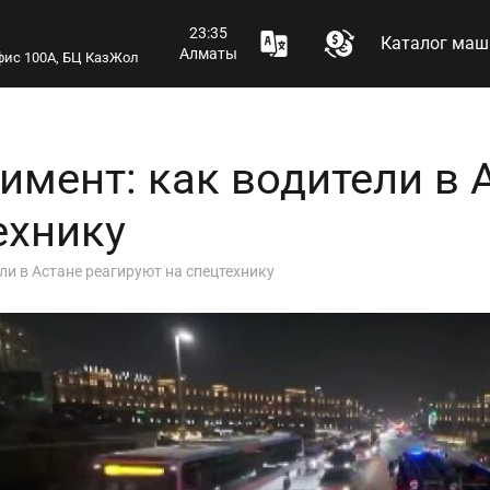
23:35
Каталог маш
Алматы
 офис 100А, БЦ КазЖол
мент: как водители в 
ехнику
и в Астане реагируют на спецтехнику