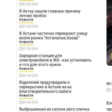
07.08.2026
В Актау нашли главную причину
летних пробок
Новости
07.08.2026
В Астане частично перекроют улицу
возле рынка “Астаналық базар“
Новости
07.08.2026
Зарядная станция для
электромобиля в ЖК - как установить
и что для этого нужно
Новости
06.08.2026
Водителей предупредили о
Ис
перекрытиях в Астане из-за
благотворительного забега
Новости
06.08.2026
Бл
Выброшенная из салона авто спичка
пр