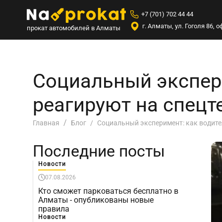
+7 (701) 702 44 44
г. Алматы, ул. Гоголя 86,
прокат автомобилей в Алматы
Социальный экспери
реагируют на спецт
Социальный эксперимент: как водител
Главная
Блог
Последние посты
Новости
07.08.2026
Кто сможет парковаться бесплатно в
Алматы - опубликованы новые
правила
Новости