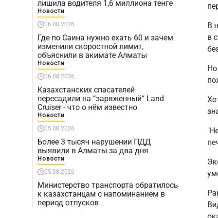
лишила водителя 1,6 миллиона тенге
пе
Новости
06.08.2026
В 
в 
Где по Саина нужно ехать 60 и зачем
изменили скоростной лимит,
бе
объяснили в акимате Алматы
Новости
Но
06.08.2026
по
Казахстанских спасателей
пересадили на “заряженный“ Land
Хо
Cruiser - что о нём известно
зн
Новости
05.08.2026
"Н
Более 3 тысяч нарушении ПДД
пе
выявили в Алматы за два дня
Новости
Эк
05.08.2026
ум
Министерство транспорта обратилось
Ра
к казахстанцам с напоминанием в
период отпусков
Ви
ок