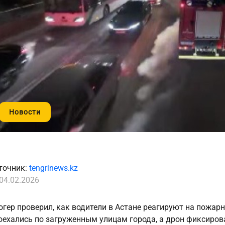
Новости
точник:
tengrinews.kz
04.02.2026
огер проверил, как водители в Астане реагируют на пожар
оехались по загруженным улицам города, а дрон фиксировал