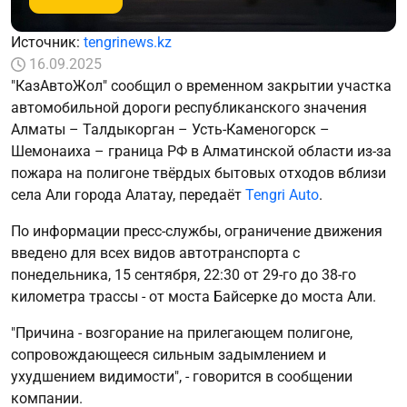
Источник:
tengrinews.kz
16.09.2025
"КазАвтоЖол" сообщил о временном закрытии участка
автомобильной дороги республиканского значения
Алматы – Талдыкорган – Усть-Каменогорск –
Шемонаиха – граница РФ в Алматинской области из-за
пожара на полигоне твёрдых бытовых отходов вблизи
села Али города Алатау, передаёт
Tengri Auto
.
По информации пресс-службы, ограничение движения
введено для всех видов автотранспорта с
понедельника, 15 сентября, 22:30 от 29-го до 38-го
километра трассы - от моста Байсерке до моста Али.
"Причина - возгорание на прилегающем полигоне,
сопровождающееся сильным задымлением и
ухудшением видимости", - говорится в сообщении
компании.