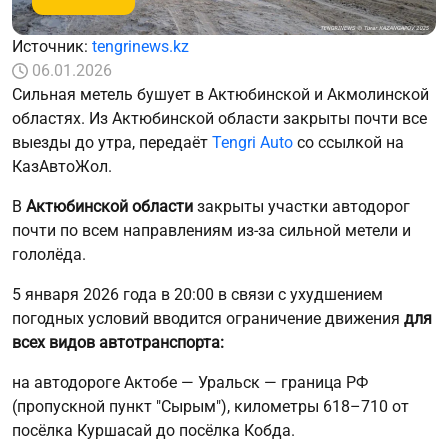
Источник:
tengrinews.kz
06.01.2026
Сильная метель бушует в Актюбинской и Акмолинской
областях. Из Актюбинской области закрыты почти все
выезды до утра, передаёт
Tengri Auto
со ссылкой на
КазАвтоЖол.
В
Актюбинской области
закрыты участки автодорог
почти по всем направлениям из-за сильной метели и
гололёда.
5 января 2026 года в 20:00 в связи с ухудшением
погодных условий вводится ограничение движения
для
всех видов автотранспорта:
на автодороге Актобе — Уральск — граница РФ
(пропускной пункт "Сырым"), километры 618–710 от
посёлка Куршасай до посёлка Кобда.