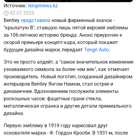
Источник:
tengrinews.kz
02.07.2025
Bentley
представила
новый фирменный значок -
"крылатую B", ставшую лишь пятой версией эмблемы
за 106-летнюю историю бренда. Анонс приурочен к
скорой премьере концепт-кара, который покажет
будущее дизайна марки, передает
Tengri Auto
.
Это не просто апдейт, а "самое значительное изменение
узнаваемого символа за более чем век", как отмечает
производитель. Новый логотип, созданный дизайнером
интерьеров Bentley Янгом Намом, стал острее и
динамичнее. Вдохновением послужили элементы
роскошных часов: фацетные грани стекла,
металлическая огранка и другие детали премиального
дизайна.
Первую эмблему в 1919 году нарисовал друг
основателя марки - Ф. Гордон Кросби. В 1931-м, после