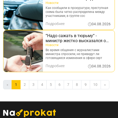
организаторы получили
Новости
реальные сроки
Как сообщили в прокуратуре, преступная
схема была четко распределена между
участниками, в группе сос
Подробнее
04.08.2026
“Надо сажать в тюрьму“ -
министр жестко высказался о
“серых“ автодилерах
Новости
Во время общения с журналистами
министра спросили, не приведут ли
готовящиеся изменения в сфере серт
Подробнее
04.08.2026
«
1
2
3
4
5
6
7
8
9
10
»