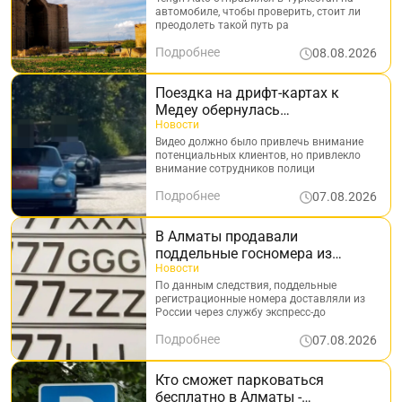
автомобиле, чтобы проверить, стоит ли
преодолеть такой путь ра
Подробнее
08.08.2026
Поездка на дрифт-картах к
Медеу обернулась
штрафстоянкой
Новости
Видео должно было привлечь внимание
потенциальных клиентов, но привлекло
внимание сотрудников полици
Подробнее
07.08.2026
В Алматы продавали
поддельные госномера из
России - задержан
Новости
подозреваемый
По данным следствия, поддельные
регистрационные номера доставляли из
России через службу экспресс-до
Подробнее
07.08.2026
Кто сможет парковаться
бесплатно в Алматы -