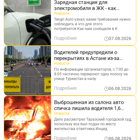
Зарядная станция для
электромобиля в ЖК - как
установить и что для этого
Новости
нужно
Tengri Auto узнал, какие требования нужно
соблюдать и что для этого
потребуется.Как нам сообщили в К
Подробнее
07.08.2026
Водителей предупредили о
перекрытиях в Астане из-за
благотворительного забега
Новости
По информации организаторов, с 7:00 до
8:05 частично перекроют одну полосу на
улице Туркестан в напр
Подробнее
06.08.2026
Выброшенная из салона авто
спичка лишила водителя 1,6
миллиона тенге
Новости
Дело рассмотрел Таразский городской суд,
поскольку иск был подан по месту
жительства ответчика.Инцид
Подробнее
06.08.2026