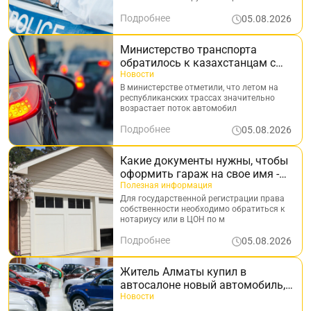
Подробнее
05.08.2026
Министерство транспорта
обратилось к казахстанцам с
напоминанием в период
Новости
отпусков
В министерстве отметили, что летом на
республиканских трассах значительно
возрастает поток автомобил
Подробнее
05.08.2026
Какие документы нужны, чтобы
оформить гараж на свое имя -
полный гайд
Полезная информация
Для государственной регистрации права
собственности необходимо обратиться к
нотариусу или в ЦОН по м
Подробнее
05.08.2026
Житель Алматы купил в
автосалоне новый автомобиль,
который оказался с
Новости