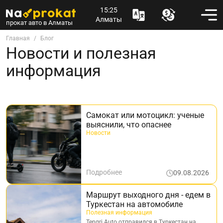
15:25
Алматы
прокат авто в Алматы
Главная
Блог
Новости и полезная
информация
Самокат или мотоцикл: ученые
выяснили, что опаснее
Новости
Подробнее
09.08.2026
Маршрут выходного дня - едем в
Туркестан на автомобиле
Полезная информация
Tengri Auto отправился в Туркестан на