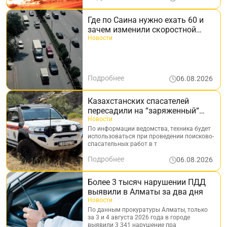
Где по Саина нужно ехать 60 и
зачем изменили скоростной
лимит, объяснили в акимате
Новости
Алматы
Подробнее
06.08.2026
Казахстанских спасателей
пересадили на “заряженный“
Land Cruiser - что о нём известно
Новости
По информации ведомства, техника будет
использоваться при проведении поисково-
спасательных работ в т
Подробнее
06.08.2026
Более 3 тысяч нарушении ПДД
выявили в Алматы за два дня
Новости
По данным прокуратуры Алматы, только
за 3 и 4 августа 2026 года в городе
выявили 3 341 нарушение пра