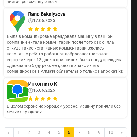
чистая рекомендую всем
Rano Bekniyzova
17.06.2025
Была в командировке арендовала машину в данной
компании читала комментарии после того как сняла
откуда такие негативные комментарии взялись
непонятно ребята работают добросовестно залог
вернули через 12 дней в принципе я была предупреждена
однозначно буду рекомендовать знакомым в
командировке в Алмате обязательно только напрокат kz
Инкогнито К
16.06.2025
В целом сервис на хорошем уровне, машину приняли без
мелких придирок
«
1
2
3
4
5
6
7
8
9
10
»