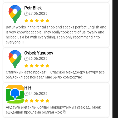
Petr Bilek
27.06.2025
Batur works in the rental shop and speaks perfect English and
is very knowledgeable. They really took care of us royally and
helped us a lot with everything. I can only recommend it to
everyone!!!
Oybek Yusupov
26.06.2025
Отличный авто прокат !!! Спасибо менеджеру Батуру все
объяснил все показал мне было комфортно
Н Н
24.06.2025
Айдауға ыңғайлы болды, маршрутымыз ұзақ еді, бірақ
ешқандай проблема болған жоқ 👌