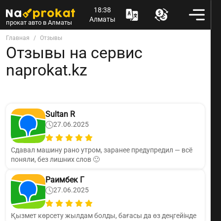
18:38
Алматы
прокат авто в Алматы
Главная
Отзывы
Отзывы на сервис
naprokat.kz
Sultan R
27.06.2025
Сдавал машину рано утром, заранее предупредил — всё
поняли, без лишних слов 🙂
Раимбек Г
27.06.2025
Қызмет көрсету жылдам болды, бағасы да өз деңгейінде