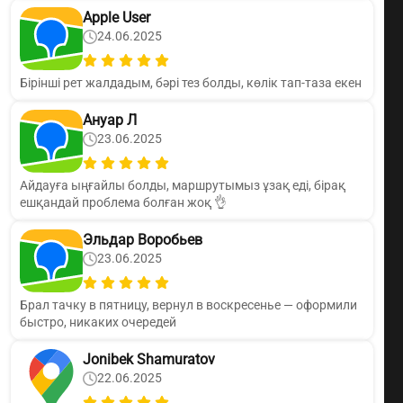
Apple User
24.06.2025
Бірінші рет жалдадым, бәрі тез болды, көлік тап-таза екен
Ануар Л
23.06.2025
Айдауға ыңғайлы болды, маршрутымыз ұзақ еді, бірақ
ешқандай проблема болған жоқ 👌
Эльдар Воробьев
23.06.2025
Брал тачку в пятницу, вернул в воскресенье — оформили
быстро, никаких очередей
Jonibek Shamuratov
22.06.2025