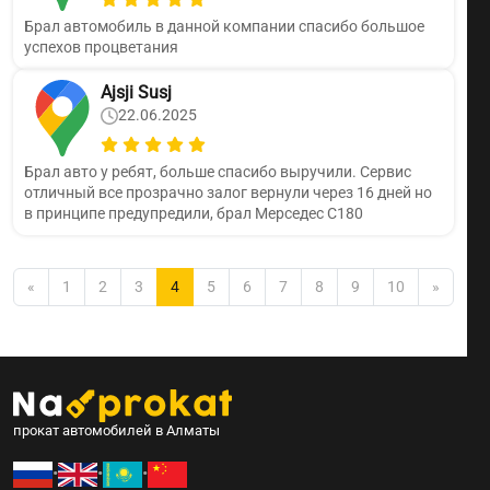
Брал автомобиль в данной компании спасибо большое
успехов процветания
Ajsji Susj
22.06.2025
Брал авто у ребят, больше спасибо выручили. Сервис
отличный все прозрачно залог вернули через 16 дней но
в принципе предупредили, брал Мерседес С180
«
1
2
3
4
5
6
7
8
9
10
»
прокат автомобилей в Алматы
•
•
•