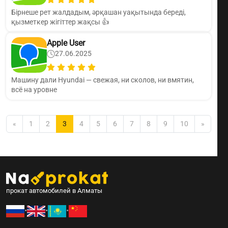
Бірнеше рет жалдадым, әрқашан уақытында береді,
қызметкер жігіттер жақсы 👍
Apple User
27.06.2025
Машину дали Hyundai — свежая, ни сколов, ни вмятин,
всё на уровне
«
1
2
3
4
5
6
7
8
9
10
»
прокат автомобилей в Алматы
•
•
•