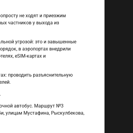
попросту не ходят и приезжим
ных частников у выхода из
альной угрозой: это и завышенные
порядок, в аэропортах внедрили
телях, eSIM-картах и
тах: проводить разъяснительную
елей.
.
ночной автобус. Маршрут №3
аби, улицам Мустафина, Рыскулбекова,