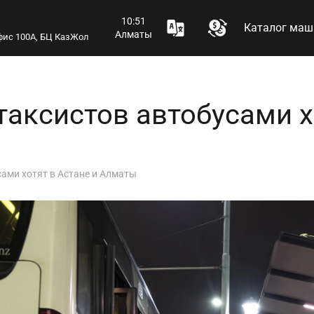
10:51
Каталог маш
Алматы
 офис 100А, БЦ КазЖол
таксистов автобусами х
сами хотят в Астане и Алматы