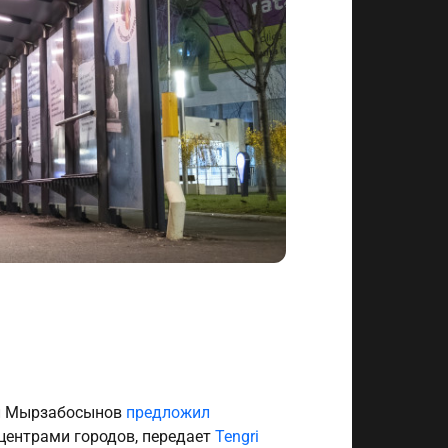
ол Мырзабосынов
предложил
центрами городов, передает
Tengri