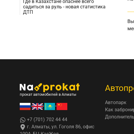
Где в Казахстане опаснее всего
садиться за руль - новая статистика
ДТП
Вы
ме
Автопр
прокат автомобилей в Алматы
Автопарк
•
•
•
Как заброни
Дополнитель
+7 (701) 702 44 44
г. Алматы, ул. Гоголя 86, офис
100А, БЦ КазЖол