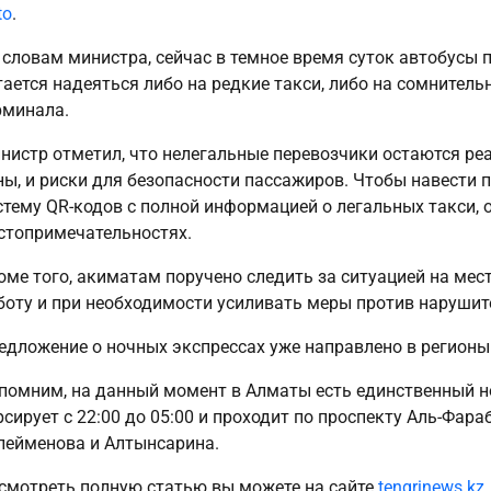
to
.
 словам министра, сейчас в темное время суток автобусы 
тается надеяться либо на редкие такси, либо на сомнитель
рминала.
нистр отметил, что нелегальные перевозчики остаются ре
ны, и риски для безопасности пассажиров. Чтобы навести 
стему QR-кодов с полной информацией о легальных такси, о
стопримечательностях.
оме того, акиматам поручено следить за ситуацией на мес
боту и при необходимости усиливать меры против нарушит
едложение о ночных экспрессах уже направлено в регионы
помним, на данный момент в Алматы есть единственный 
рсирует с 22:00 до 05:00 и проходит по проспекту Аль-Фар
лейменова и Алтынсарина.
смотреть полную статью вы можете на сайте
tengrinews.kz