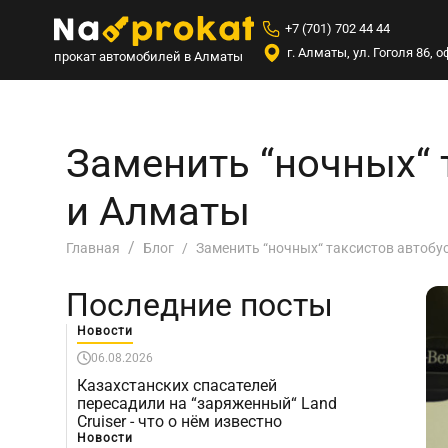
+7 (701) 702 44 44
г. Алматы, ул. Гоголя 86,
прокат автомобилей в Алматы
Заменить “ночных“ 
и Алматы
Заменить “ночных“ таксистов автобу
Главная
Блог
Последние посты
Новости
06.08.2026
Казахстанских спасателей
пересадили на “заряженный“ Land
Cruiser - что о нём известно
Новости