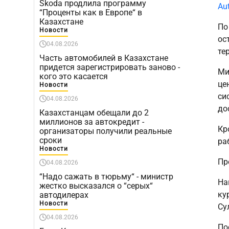
Škoda продлила программу
Au
“Проценты как в Европе“ в
Казахстане
По
Новости
ос
04.08.2026
те
Часть автомобилей в Казахстане
придется зарегистрировать заново -
Ми
кого это касается
це
Новости
си
04.08.2026
до
Казахстанцам обещали до 2
миллионов за автокредит -
Кр
организаторы получили реальные
сроки
ра
Новости
Пр
04.08.2026
“Надо сажать в тюрьму“ - министр
На
жестко высказался о “серых“
ку
автодилерах
Новости
Су
04.08.2026
По