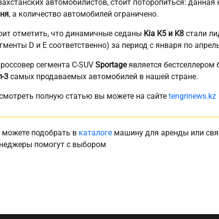
захстанских автомобилистов, стоит поторопиться: данная
ня
, а количество автомобилей ограничено.
оит отметить, что динамичные седаны
Kia К5 и К8
стали ли
егменты D и Е соответственно) за период с января по апрель
кроссовер сегмента C-SUV
Sportage
является бестселлером б
п-3
самых продаваемых автомобилей в нашей стране.
смотреть полную статью вы можете на сайте
tengrinews.kz
 можете подобрать в
каталоге
машину для аренды или свя
неджеры помогут с выбором