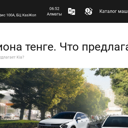
06:52
Каталог маш
Алматы
 офис 100А, БЦ КазЖол
она тенге. Что предлага
едлагает Kia?