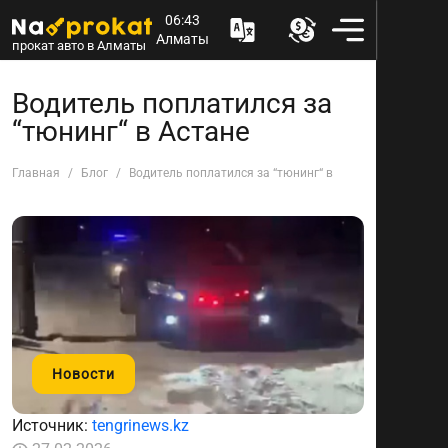
06:43
Алматы
прокат авто в Алматы
Водитель поплатился за
“тюнинг“ в Астане
Главная
Блог
Водитель поплатился за “тюнинг“ в Астане
Новости
Источник:
tengrinews.kz