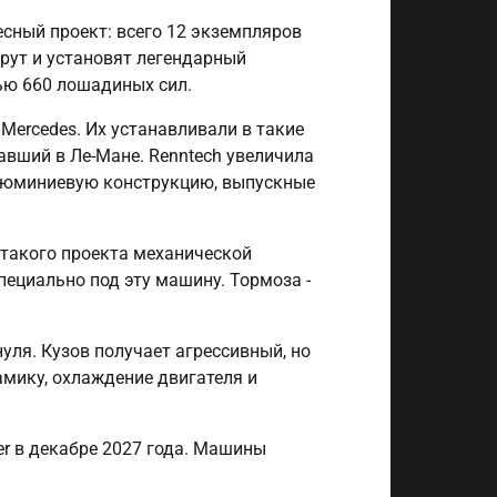
сный проект: всего 12 экземпляров
ерут и установят легендарный
ью 660 лошадиных сил.
Mercedes. Их устанавливали в такие
авший в Ле-Мане. Renntech увеличила
алюминиевую конструкцию, выпускные
 такого проекта механической
пециально под эту машину. Тормоза -
ля. Кузов получает агрессивный, но
мику, охлаждение двигателя и
r в декабре 2027 года. Машины