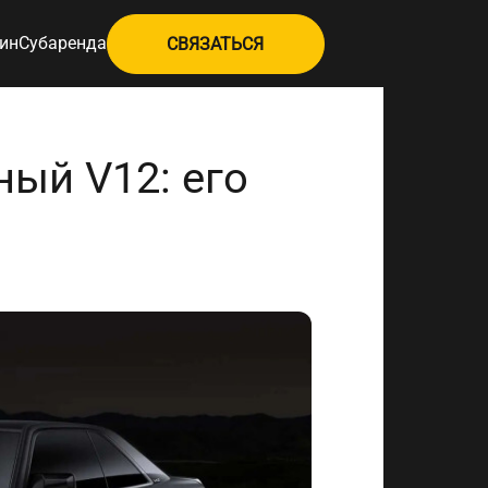
ин
Субаренда
СВЯЗАТЬСЯ
ный V12: его