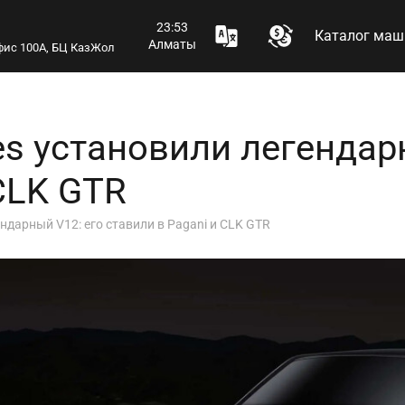
23:53
Каталог маш
Алматы
 офис 100А, БЦ КазЖол
es установили легендар
CLK GTR
ндарный V12: его ставили в Pagani и CLK GTR