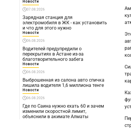
Новости
Ам
07.08.2026
ку
Зарядная станция для
ат
электромобиля в ЖК - как установить
и что для этого нужно
Новости
Эт
ав
06.08.2026
ра
Водителей предупредили о
перекрытиях в Астане из-за
ко
благотворительного забега
Новости
Си
06.08.2026
тр
Выброшенная из салона авто спичка
ка
лишила водителя 1,6 миллиона тенге
Новости
Ка
06.08.2026
фу
Где по Саина нужно ехать 60 и зачем
ус
изменили скоростной лимит,
объяснили в акимате Алматы
Пе
ст