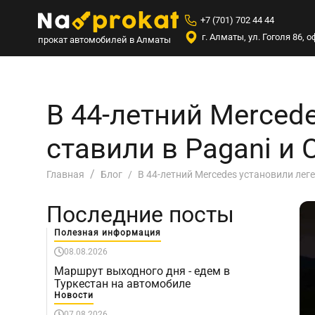
+7 (701) 702 44 44
г. Алматы, ул. Гоголя 86,
прокат автомобилей в Алматы
В 44-летний Merced
ставили в Pagani и 
В 44-летний Mercedes установили леге
Главная
Блог
Последние посты
Полезная информация
08.08.2026
Маршрут выходного дня - едем в
Туркестан на автомобиле
Новости
07.08.2026