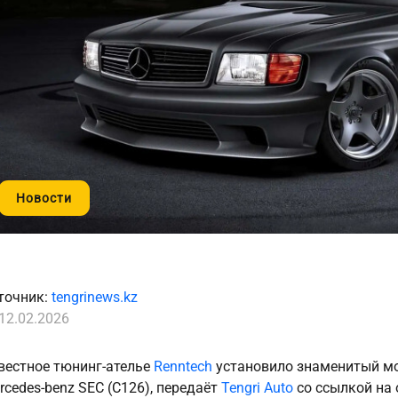
Новости
точник:
tengrinews.kz
12.02.2026
вестное тюнинг-ателье
Renntech
установило знаменитый мо
rcedes-benz SEC (C126), передаёт
Tengri Auto
со ссылкой на