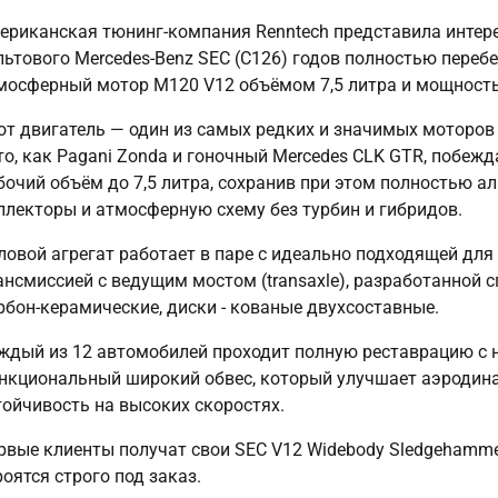
ериканская тюнинг-компания Renntech представила интере
льтового Mercedes-Benz SEC (C126) годов полностью переб
мосферный мотор M120 V12 объёмом 7,5 литра и мощност
от двигатель — один из самых редких и значимых моторов 
то, как Pagani Zonda и гоночный Mercedes CLK GTR, побежд
бочий объём до 7,5 литра, сохранив при этом полностью 
ллекторы и атмосферную схему без турбин и гибридов.
ловой агрегат работает в паре с идеально подходящей для
ансмиссией с ведущим мостом (transaxle), разработанной с
рбон-керамические, диски - кованые двухсоставные.
ждый из 12 автомобилей проходит полную реставрацию с ну
нкциональный широкий обвес, который улучшает аэродина
тойчивость на высоких скоростях.
рвые клиенты получат свои SEC V12 Widebody Sledgehamme
роятся строго под заказ.