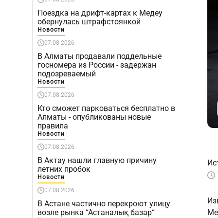
Поездка на дрифт-картах к Медеу
обернулась штрафстоянкой
Новости
07.08.2026
В Алматы продавали поддельные
госномера из России - задержан
подозреваемый
Новости
07.08.2026
Кто сможет парковаться бесплатно в
Алматы - опубликованы новые
правила
Новости
07.08.2026
В Актау нашли главную причину
Ис
летних пробок
Новости
07.08.2026
Из
В Астане частично перекроют улицу
возле рынка “Астаналық базар“
Me