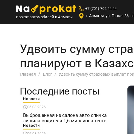
+7 (701) 702 44 44
г. Алматы, ул. Гоголя 86,
прокат автомобилей в Алматы
Удвоить сумму стра
планируют в Казахс
Удвоить сумму страховых выплат при
Главная
Блог
Последние посты
Новости
06.08.2026
Выброшенная из салона авто спичка
лишила водителя 1,6 миллиона тенге
Новости
06.08.2026