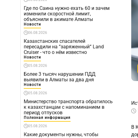
Где по Саина нужно ехать 60 и зачем
изменили скоростной лимит,
объяснили в акимате Алматы
Новости
06.08.2026
Казахстанских спасателей
пересадили на “заряженный“ Land
Cruiser - что о нём известно
Новости
05.08.2026
Более 3 тысяч нарушении ПДД
выявили в Алматы за два дня
Новости
05.08.2026
Министерство транспорта обратилось
Ис
к казахстанцам с напоминанием в
период отпусков
Полезная информация
05.08.2026
В 
Какие документы нужны, чтобы
до