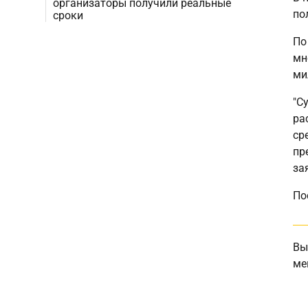
организаторы получили реальные
по
сроки
По
мн
ми
"С
ра
ср
пр
за
По
Вы
ме