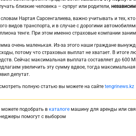
лучать близкие человека – супруг или родители,
независим
 словам Нартая Сарсенгалиева, важно учитывать и тех, кто
ого видов транспорта, и в случае с дорогими автомобиля
ллиона тенге. При этом именно страховые компании зани
умма очень маленькая. Из-за этого наши граждане вынужд
сходы, потому что страховых выплат не хватает. В итоге 
едств. Сейчас максимальная выплата составляет до 600 МР
едлагаем увеличить эту сумму вдвое, тогда максимальная в
явил депутат.
смотреть полную статью вы можете на сайте
tengrinews.kz
 можете подобрать в
каталоге
машину для аренды или свя
неджеры помогут с выбором