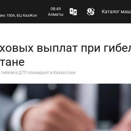
08:49
Каталог маш
Алматы
 офис 100А, БЦ КазЖол
ховых выплат при гибе
тане
 гибели в ДТП планируют в Казахстане