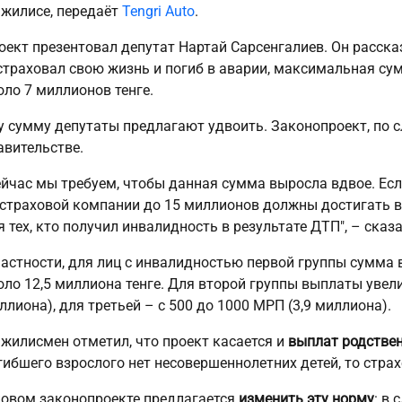
жилисе, передаёт
Tengri Auto
.
оект презентовал депутат Нартай Сарсенгалиев. Он рассказ
страховал свою жизнь и погиб в аварии, максимальная су
оло 7 миллионов тенге.
у сумму депутаты предлагают удвоить. Законопроект, по
авительстве.
ейчас мы требуем, чтобы данная сумма выросла вдвое. Есл
 страховой компании до 15 миллионов должны достигать 
я тех, кто получил инвалидность в результате ДТП", – сказа
частности, для лиц с инвалидностью первой группы сумма 
оло 12,5 миллиона тенге. Для второй группы выплаты увели
ллиона), для третьей – с 500 до 1000 МРП (3,9 миллиона).
жилисмен отметил, что проект касается и
выплат родстве
гибшего взрослого нет несовершеннолетних детей, то стра
новом законопроекте предлагается
изменить эту норму
: в