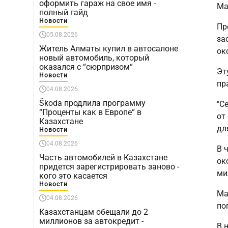
оформить гараж на свое имя -
Ма
полный гайд
Новости
Пр
05.08.2026
за
Житель Алматы купил в автосалоне
ок
новый автомобиль, который
оказался с “сюрпризом“
Эт
Новости
пр
04.08.2026
Škoda продлила программу
"С
“Проценты как в Европе“ в
от
Казахстане
дл
Новости
04.08.2026
В 
Часть автомобилей в Казахстане
ок
придется зарегистрировать заново -
ми
кого это касается
Новости
Ма
04.08.2026
по
Казахстанцам обещали до 2
миллионов за автокредит -
В 