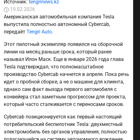
Источник:
tengrinews.kz
19.02.2026
Американская автомобильная компания Tesla
выпустила полностью автономный Cybercab,
передаёт
Tengri Auto
.
Этот пилотный экземпляр появился на сборочной
линии на месяц раньше срока, который ранее
называл Илон Маск. Еще в январе 2026 года глава
Tesla подтверждал, что полномасштабное
производство Cybercab начнется в апреле. Пока речь
идет о пробной сборке, а не о машине для клиента,
однако сам факт выхода первого автомобиля с
конвейера стал заметным прогрессом для проекта,
который часто сталкивается с переносами сроков.
Cybercab позиционируется как первый настоящий
потребительский беспилотник Tesla: двухместный
электромобиль без органов управления, полностью
полагающийся на систему автономного вождения.