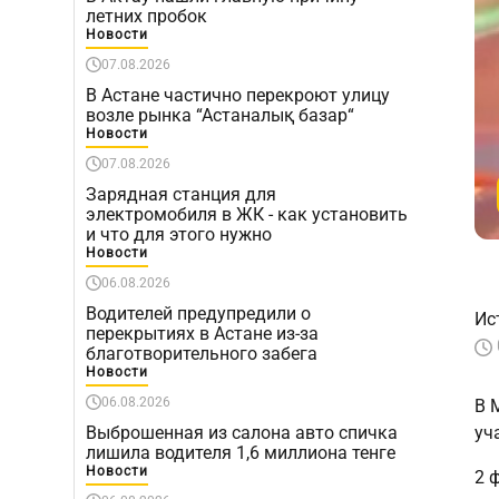
летних пробок
Новости
07.08.2026
В Астане частично перекроют улицу
возле рынка “Астаналық базар“
Новости
07.08.2026
Зарядная станция для
электромобиля в ЖК - как установить
и что для этого нужно
Новости
06.08.2026
Водителей предупредили о
Ис
перекрытиях в Астане из-за
благотворительного забега
Новости
06.08.2026
В 
Выброшенная из салона авто спичка
уч
лишила водителя 1,6 миллиона тенге
Новости
2 