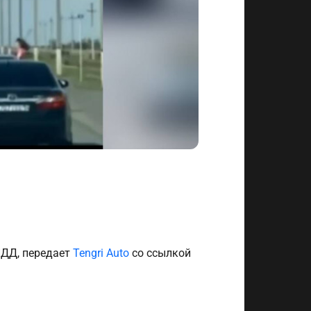
ПДД, передает
Tengri Auto
со ссылкой