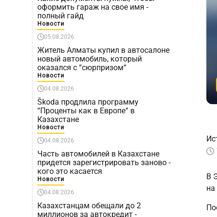
оформить гараж на свое имя -
полный гайд
Новости
05.08.2026
Житель Алматы купил в автосалоне
новый автомобиль, который
оказался с “сюрпризом“
Новости
04.08.2026
Škoda продлила программу
“Проценты как в Европе“ в
Казахстане
Новости
Ис
04.08.2026
Часть автомобилей в Казахстане
придется зарегистрировать заново -
кого это касается
В 
Новости
на
04.08.2026
Казахстанцам обещали до 2
По
миллионов за автокредит -