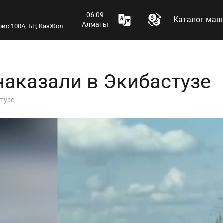
06:09
Каталог маш
Алматы
 офис 100А, БЦ КазЖол
аказали в Экибастузе
тузе