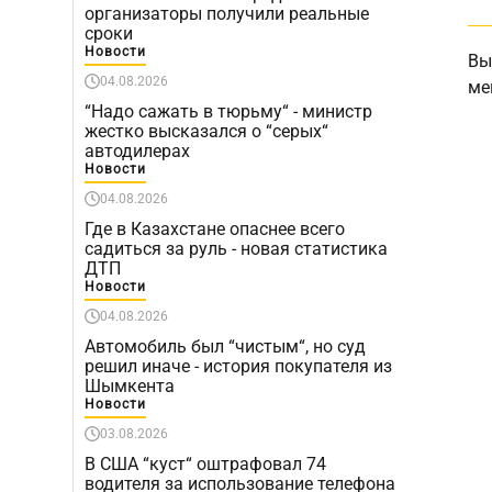
организаторы получили реальные
сроки
Новости
Вы
04.08.2026
ме
“Надо сажать в тюрьму“ - министр
жестко высказался о “серых“
автодилерах
Новости
04.08.2026
Где в Казахстане опаснее всего
садиться за руль - новая статистика
ДТП
Новости
04.08.2026
Автомобиль был “чистым“, но суд
решил иначе - история покупателя из
Шымкента
Новости
03.08.2026
В США “куст“ оштрафовал 74
водителя за использование телефона