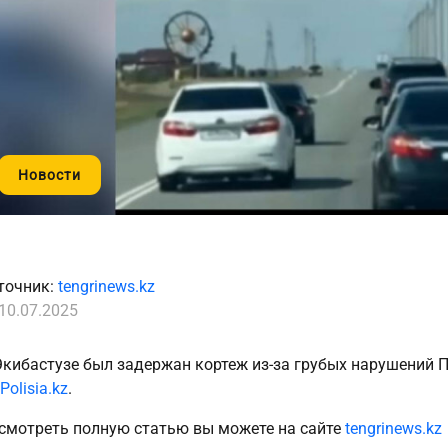
Новости
точник:
tengrinews.kz
10.07.2025
Экибастузе был задержан кортеж из-за грубых нарушений 
Polisia.kz
.
смотреть полную статью вы можете на сайте
tengrinews.kz