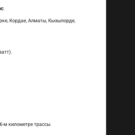
ос
ерке, Кордае, Алматы, Кызылорде,
ватт).
26-м километре трассы.