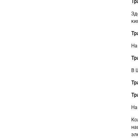
Тр
Зд
ки
Тр
На
Тр
В 
Тр
Тр
На
Ко
на
эл