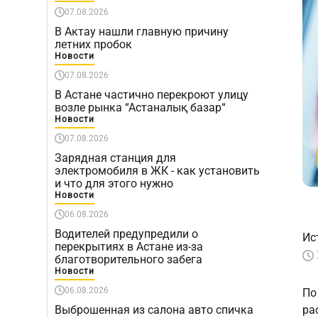
07.08.2026
В Актау нашли главную причину
летних пробок
Новости
07.08.2026
В Астане частично перекроют улицу
возле рынка “Астаналық базар“
Новости
07.08.2026
Зарядная станция для
электромобиля в ЖК - как установить
и что для этого нужно
Новости
06.08.2026
Водителей предупредили о
Ис
перекрытиях в Астане из-за
благотворительного забега
Новости
06.08.2026
По
Выброшенная из салона авто спичка
ра