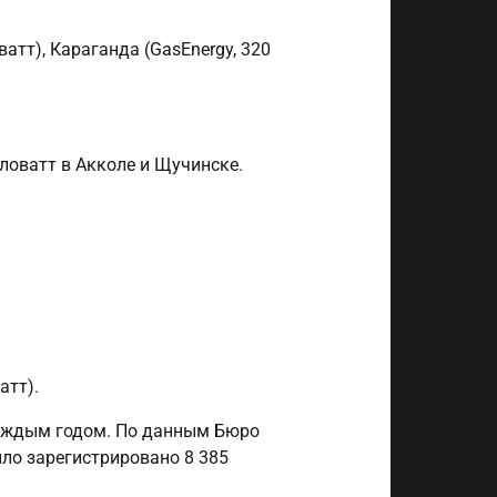
атт), Караганда (GasEnergy, 320
иловатт в Акколе и Щучинске.
атт).
каждым годом. По данным Бюро
ыло зарегистрировано 8 385