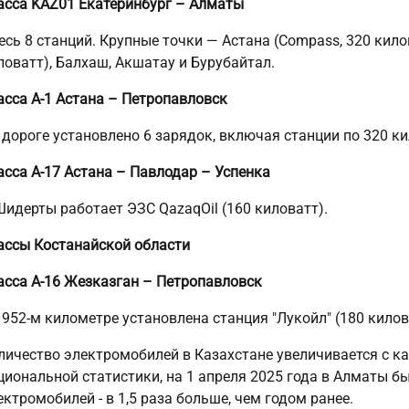
асса KAZ01 Екатеринбург – Алматы
есь 8 станций. Крупные точки — Астана (Compass, 320 килов
ловатт), Балхаш, Акшатау и Бурубайтал.
асса А-1 Астана – Петропавловск
 дороге установлено 6 зарядок, включая станции по 320 к
асса А-17 Астана – Павлодар – Успенка
Шидерты работает ЭЗС QazaqOil (160 киловатт).
ассы Костанайской области
асса А-16 Жезказган – Петропавловск
 952-м километре установлена станция "Лукойл" (180 килов
личество электромобилей в Казахстане увеличивается с 
циональной статистики, на 1 апреля 2025 года в Алматы б
ектромобилей - в 1,5 раза больше, чем годом ранее.