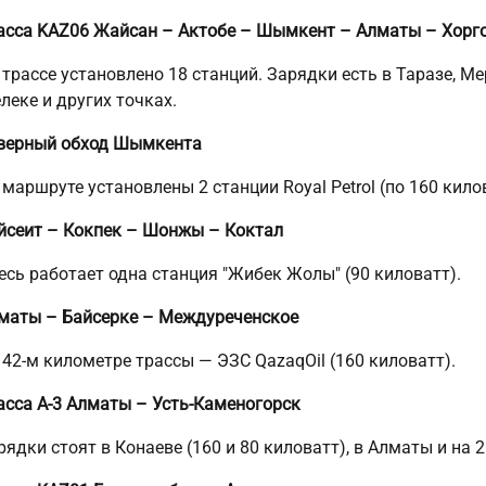
асса KAZ06 Жайсан – Актобе – Шымкент – Алматы – Хорг
 трассе установлено 18 станций. Зарядки есть в Таразе, М
леке и других точках.
верный обход Шымкента
 маршруте установлены 2 станции Royal Petrol (по 160 кило
йсеит – Кокпек – Шонжы – Коктал
есь работает одна станция "Жибек Жолы" (90 киловатт).
маты – Байсерке – Междуреченское
 42-м километре трассы — ЭЗС QazaqOil (160 киловатт).
асса А-3 Алматы – Усть-Каменогорск
рядки стоят в Конаеве (160 и 80 киловатт), в Алматы и на 