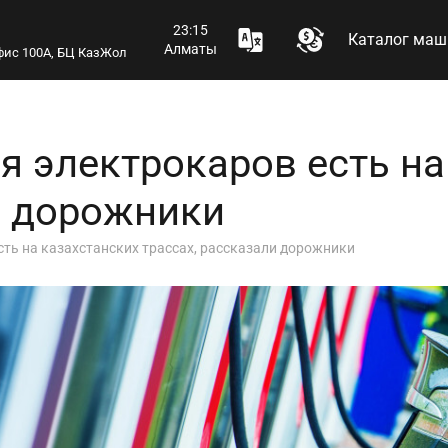
23:15
Каталог маш
Алматы
 офис 100А, БЦ КазЖол
я электрокаров есть на
и дорожники
сть на казахстанских трассах, рассказали дорожники