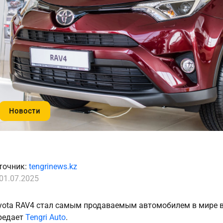
Новости
точник:
tengrinews.kz
01.07.2025
yota RAV4 стал самым продаваемым автомобилем в мире в 20
редает
Tengri Auto
.