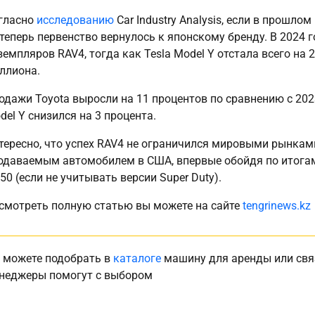
гласно
исследованию
Сar Industry Analysis, если в прошло
 теперь первенство вернулось к японскому бренду. В 2024 
земпляров RAV4, тогда как Tesla Model Y отстала всего на 
ллиона.
одажи Toyota выросли на 11 процентов по сравнению с 2023
del Y снизился на 3 процента.
тересно, что успех RAV4 не ограничился мировыми рынкам
одаваемым автомобилем в США, впервые обойдя по итогам
150 (если не учитывать версии Super Duty).
смотреть полную статью вы можете на сайте
tengrinews.kz
 можете подобрать в
каталоге
машину для аренды или свя
неджеры помогут с выбором