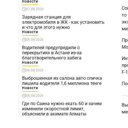
Новости
Со
07.08.2026
то
Зарядная станция для
эк
электромобиля в ЖК - как установить
и что для этого нужно
ми
Новости
Пр
06.08.2026
Mo
Водителей предупредили о
перекрытиях в Астане из-за
благотворительного забега
Ин
Новости
пр
06.08.2026
F-
Выброшенная из салона авто спичка
лишила водителя 1,6 миллиона тенге
По
Новости
06.08.2026
Где по Саина нужно ехать 60 и зачем
Вы
изменили скоростной лимит,
ме
объяснили в акимате Алматы