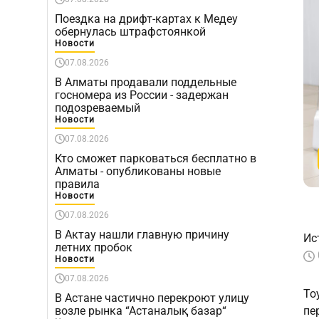
Поездка на дрифт-картах к Медеу
обернулась штрафстоянкой
Новости
07.08.2026
В Алматы продавали поддельные
госномера из России - задержан
подозреваемый
Новости
07.08.2026
Кто сможет парковаться бесплатно в
Алматы - опубликованы новые
правила
Новости
07.08.2026
В Актау нашли главную причину
Ис
летних пробок
Новости
07.08.2026
To
В Астане частично перекроют улицу
возле рынка “Астаналық базар“
пе