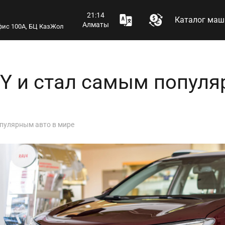
21:14
Каталог маш
Алматы
 офис 100А, БЦ КазЖол
Y и стал самым популя
опулярным авто в мире