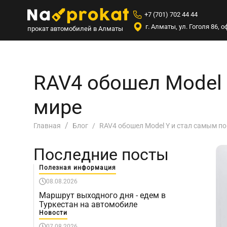
+7 (701) 702 44 44
г. Алматы, ул. Гоголя 86,
прокат автомобилей в Алматы
RAV4 обошел Model 
мире
RAV4 обошел Model Y и стал самым п
Главная
Блог
Последние посты
Полезная информация
08.08.2026
Маршрут выходного дня - едем в
Туркестан на автомобиле
Новости
07.08.2026