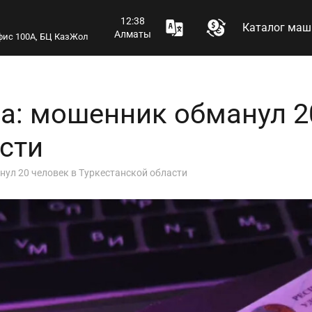
12:38
Каталог маш
Алматы
 офис 100А, БЦ КазЖол
а: мошенник обманул 2
сти
нул 20 человек в Туркестанской области