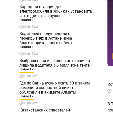
Зарядная станция для
электромобиля в ЖК - как установить
и что для этого нужно
Новости
06.08.2026
Водителей предупредили о
перекрытиях в Астане из-за
благотворительного забега
Новости
06.08.2026
Выброшенная из салона авто спичка
лишила водителя 1,6 миллиона тенге
Новости
06.08.2026
Где по Саина нужно ехать 60 и зачем
Ис
изменили скоростной лимит,
объяснили в акимате Алматы
Новости
06.08.2026
В 
Казахстанских спасателей
по