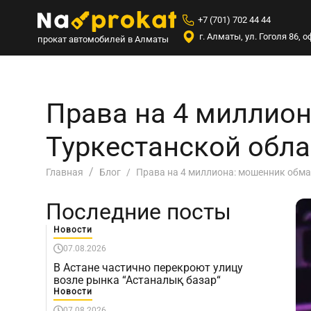
+7 (701) 702 44 44
г. Алматы, ул. Гоголя 86,
прокат автомобилей в Алматы
Права на 4 миллион
Туркестанской обла
Права на 4 миллиона: мошенник обма
Главная
Блог
Последние посты
Новости
07.08.2026
В Астане частично перекроют улицу
возле рынка “Астаналық базар“
Новости
07.08.2026