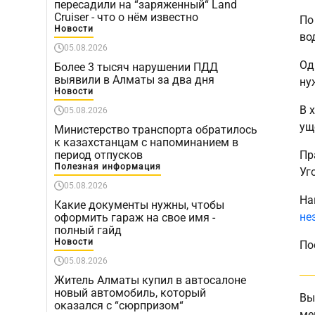
пересадили на “заряженный“ Land
Cruiser - что о нём известно
По
Новости
во
05.08.2026
Од
Более 3 тысяч нарушении ПДД
выявили в Алматы за два дня
ну
Новости
В 
05.08.2026
ущ
Министерство транспорта обратилось
к казахстанцам с напоминанием в
период отпусков
Пр
Полезная информация
Уг
05.08.2026
На
Какие документы нужны, чтобы
не
оформить гараж на свое имя -
полный гайд
Новости
По
05.08.2026
Житель Алматы купил в автосалоне
новый автомобиль, который
Вы
оказался с “сюрпризом“
ме