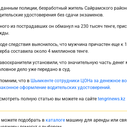
 данным полиции, безработный житель Сайрамского райо
дительские удостоверения без сдачи экзаменов.
ного из пострадавших он обманул на 230 тысяч тенге, прис
жды.
ходе следствия выяснилось, что мужчина причастен еще к
ерба составила около 4 миллионов тенге.
авоохранители установили, что значительную часть денег 
оловное дело уже передано в суд.
помним, что в
Шымкенте сотрудники ЦОНа за денежное во
законное оформление водительских удостоверений
.
смотреть полную статью вы можете на сайте
tengrinews.kz
 можете подобрать в
каталоге
машину для аренды или свя
неджеры помогут с выбором