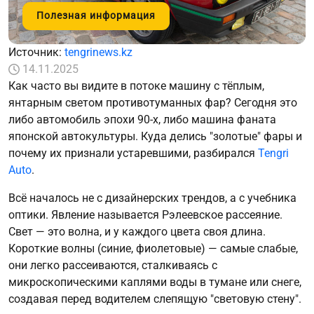
Полезная информация
Источник:
tengrinews.kz
14.11.2025
Как часто вы видите в потоке машину с тёплым,
янтарным светом противотуманных фар? Сегодня это
либо автомобиль эпохи 90-х, либо машина фаната
японской автокультуры. Куда делись "золотые" фары и
почему их признали устаревшими, разбирался
Tengri
Auto
.
Всё началось не с дизайнерских трендов, а с учебника
оптики. Явление называется Рэлеевское рассеяние.
Свет — это волна, и у каждого цвета своя длина.
Короткие волны (синие, фиолетовые) — самые слабые,
они легко рассеиваются, сталкиваясь с
микроскопическими каплями воды в тумане или снеге,
создавая перед водителем слепящую "световую стену".