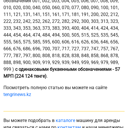
обозначения 001, 002, 003, 004, 005, 006, 007, 008, 009,
010, 020, 030, 040, 050, 060, 070, 077, 080, 090, 100, 101,
111, 121, 131, 141, 151, 161, 171, 181, 191, 200, 202, 212,
222, 232, 242, 252, 262, 272, 282, 292, 300, 303, 313, 323,
333, 343, 353, 363, 373, 383, 393, 400, 404, 414, 424, 434,
444, 454, 464, 474, 484, 494, 500, 505, 515, 525, 535, 545,
555, 565, 575, 585, 595, 600, 606, 616, 626, 636, 646, 656,
666, 676, 686, 696, 700, 707, 717, 727, 737, 747, 757, 767,
777, 787, 797, 800, 808, 818, 828, 838, 848, 858, 868, 878,
888, 898, 900, 909, 919, 929, 939, 949, 959, 969, 979, 989,
999 )
с одинаковыми буквенными обозначениями - 57
МРП (224 124 тенге)
.
Посмотреть полную статью вы можете на сайте
tengrinews.kz
Вы можете подобрать в
каталоге
машину для аренды
или связаться с нами по
контактам
и наши менеджеры