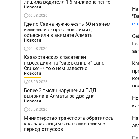
лишила водителя 1,6 миллиона тенге
Новости
На
06.08.2026
"B
ст
Где по Саина нужно ехать 60 и зачем
изменили скоростной лимит,
объяснили в акимате Алматы
Се
Новости
Ге
06.08.2026
ав
Казахстанских спасателей
пересадили на “заряженный“ Land
Ка
Cruiser - что о нём известно
пр
Новости
ко
05.08.2026
по
Более 3 тысяч нарушении ПДД
выявили в Алматы за два дня
Но
Новости
ка
05.08.2026
Министерство транспорта обратилось
На
к казахстанцам с напоминанием в
ав
период отпусков
По