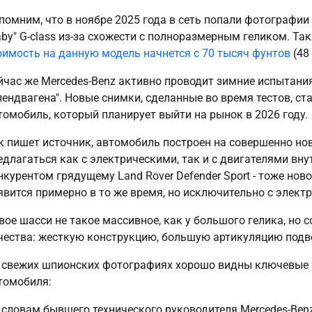
помним, что в ноябре 2025 года в сеть попали фотографии
aby" G-class из-за схожести с полноразмерным геликом. Та
оимость на данную модель начнется с 70 тысяч фунтов
(48
йчас же Mercedes-Benz активно проводит зимние испытания
лендвагена". Новые снимки, сделанные во время тестов, 
томобиль, который планирует выйти на рынок в 2026 году.
к пишет источник, автомобиль построен на совершенно но
едлагаться как с электрическими, так и с двигателями вн
нкурентом грядущему Land Rover Defender Sport - тоже но
явится примерно в то же время, но исключительно с элект
вое шасси не такое массивное, как у большого гелика, н
чества: жесткую конструкцию, большую артикуляцию подве
 свежих шпионских фотографиях хорошо видны ключевые 
томобиля:
 словам бывшего технического руководителя Mercedes-Ben