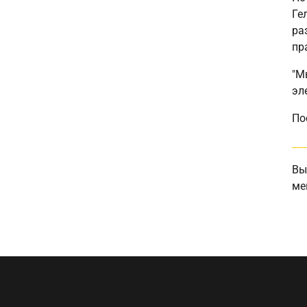
Ге
ра
пр
"М
эл
По
Вы
ме