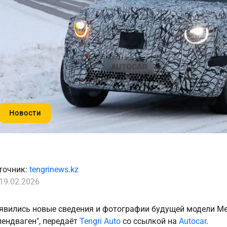
Новости
точник:
tengrinews.kz
19.02.2026
явились новые сведения и фотографии будущей модели Mer
лендваген", передаёт
Tengri Auto
со ссылкой на
Autocar
.