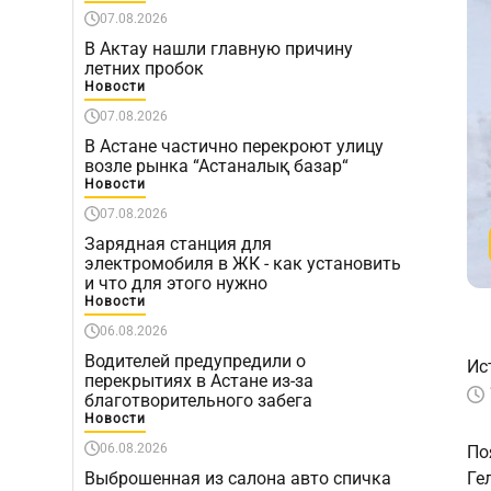
07.08.2026
В Актау нашли главную причину
летних пробок
Новости
07.08.2026
В Астане частично перекроют улицу
возле рынка “Астаналық базар“
Новости
07.08.2026
Зарядная станция для
электромобиля в ЖК - как установить
и что для этого нужно
Новости
06.08.2026
Водителей предупредили о
Ис
перекрытиях в Астане из-за
благотворительного забега
Новости
06.08.2026
По
Выброшенная из салона авто спичка
Ге