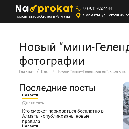
+7 (701) 702 44 44
г. Алматы, ул. Гоголя 86,
прокат автомобилей в Алматы
Новый “мини-Геленд
фотографии
Новый “мини-Гелендваген“: в сеть по
Главная
Блог
Последние посты
Новости
07.08.2026
Кто сможет парковаться бесплатно в
Алматы - опубликованы новые
правила
Новости