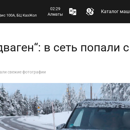
02:29
Каталог маш
Алматы
 офис 100А, БЦ КазЖол
ваген“: в сеть попали 
пали свежие фотографии