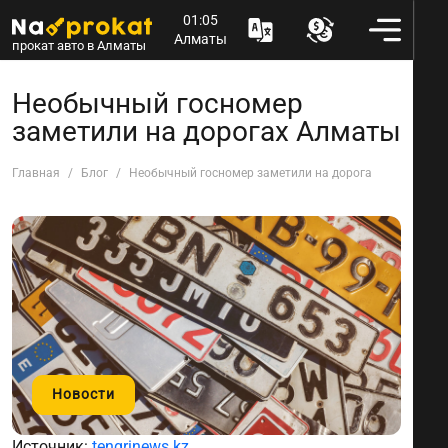
01:05
Алматы
прокат авто в Алматы
Необычный госномер
заметили на дорогах Алматы
Главная
Блог
Необычный госномер заметили на дорогах Алматы
Новости
Источник:
tengrinews.kz