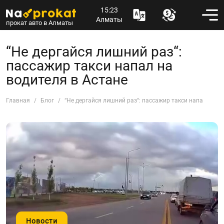
15:23
Алматы
прокат авто в Алматы
“Не дергайся лишний раз“:
пассажир такси напал на
водителя в Астане
Главная
Блог
“Не дергайся лишний раз“: пассажир такси напал на во
Новости