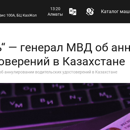
13:20
Каталог маш
Алматы
 офис 100А, БЦ КазЖол
“ — генерал МВД об ан
оверений в Казахстане
б аннулировании водительских удостоверений в Казахстане