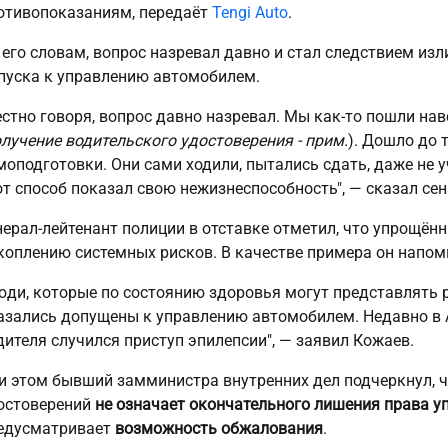
отивопоказаниям, передаёт
Tengi Auto
.
 его словам, вопрос назревал давно и стал следствием и
пуска к управлению автомобилем.
естно говоря, вопрос давно назревал. Мы как-то пошли на
лучение водительского удостоверения - прим.
). Дошло до 
моподготовки. Они сами ходили, пытались сдать, даже не у
от способ показал свою нежизнеспособность", — сказал сен
нерал-лейтенант полиции в отставке отметил, что упрощён
коплению системных рисков. В качестве примера он напо
юди, которые по состоянию здоровья могут представлять р
азались допущены к управлению автомобилем. Недавно в А
дителя случился приступ эпилепсии", — заявил Кожаев.
и этом бывший замминистра внутренних дел подчеркнул, ч
остоверений
не означает окончательного лишения права у
едусматривает
возможность обжалования
.