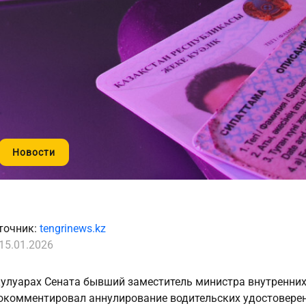
Новости
точник:
tengrinews.kz
15.01.2026
кулуарах Сената бывший заместитель министра внутренни
окомментировал аннулирование водительских удостовере