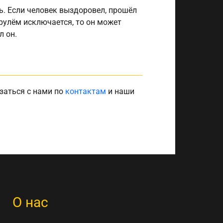
ь. Если человек выздоровел, прошёл
 рулём исключается, то он может
л он.
заться с нами по
контактам
и наши
О нас