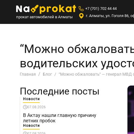
+7 (701) 702 44 44
г. Алматы, ул. Гоголя 86,
прокат автомобилей в Алматы
“Можно обжаловать
водительских удост
“Можно обжаловать“ — генерал МВД о
Главная
Блог
Последние посты
Новости
07.08.2026
В Актау нашли главную причину
летних пробок
Новости
07.08.2026