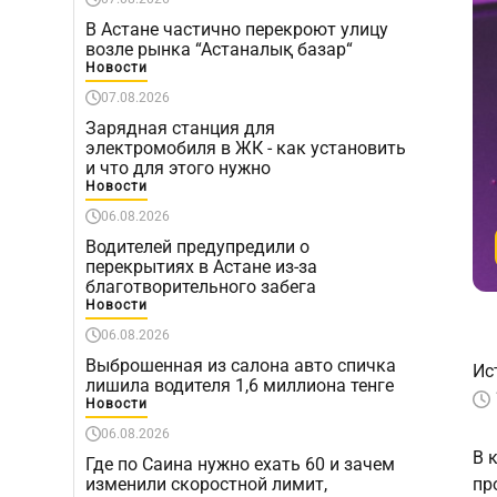
В Астане частично перекроют улицу
возле рынка “Астаналық базар“
Новости
07.08.2026
Зарядная станция для
электромобиля в ЖК - как установить
и что для этого нужно
Новости
06.08.2026
Водителей предупредили о
перекрытиях в Астане из-за
благотворительного забега
Новости
06.08.2026
Выброшенная из салона авто спичка
Ис
лишила водителя 1,6 миллиона тенге
Новости
06.08.2026
В 
Где по Саина нужно ехать 60 и зачем
изменили скоростной лимит,
пр