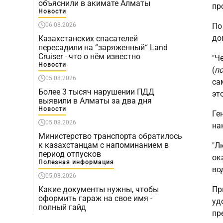
объяснили в акимате Алматы
пр
Новости
06.08.2026
По
до
Казахстанских спасателей
пересадили на “заряженный“ Land
Cruiser - что о нём известно
"Ч
Новости
(
по
05.08.2026
са
Более 3 тысяч нарушении ПДД
эт
выявили в Алматы за два дня
Новости
Ге
05.08.2026
на
Министерство транспорта обратилось
к казахстанцам с напоминанием в
"Л
период отпусков
ок
Полезная информация
во
05.08.2026
Какие документы нужны, чтобы
Пр
оформить гараж на свое имя -
уд
полный гайд
пр