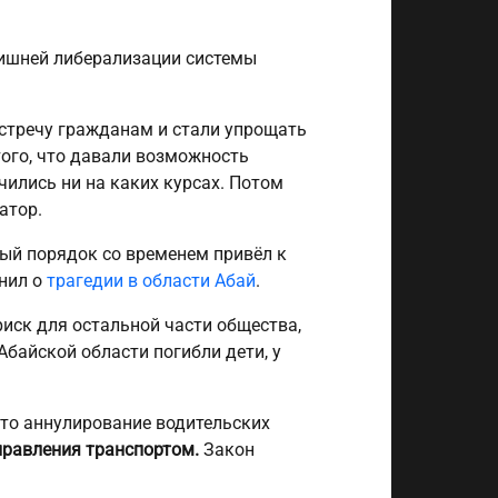
злишней либерализации системы
встречу гражданам и стали упрощать
того, что давали возможность
чились ни на каких курсах. Потом
атор.
ный порядок со временем привёл к
мнил о
трагедии в области Абай
.
иск для остальной части общества,
байской области погибли дети, у
то аннулирование водительских
правления транспортом.
Закон