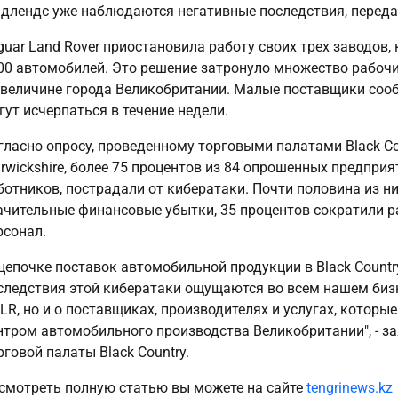
длендс уже наблюдаются негативные последствия, перед
guar Land Rover приостановила работу своих трех заводов
00 автомобилей. Это решение затронуло множество рабочи
 величине города Великобритании. Малые поставщики соо
гут исчерпаться в течение недели.
гласно опросу, проведенному торговыми палатами Black Coun
rwickshire, более 75 процентов из 84 опрошенных предпри
ботников, пострадали от кибератаки. Почти половина из ни
ачительные финансовые убытки, 35 процентов сократили ра
рсонал.
 цепочке поставок автомобильной продукции в Black Countr
следствия этой кибератаки ощущаются во всем нашем бизн
JLR, но и о поставщиках, производителях и услугах, кото
нтром автомобильного производства Великобритании", - з
рговой палаты Black Country.
смотреть полную статью вы можете на сайте
tengrinews.kz