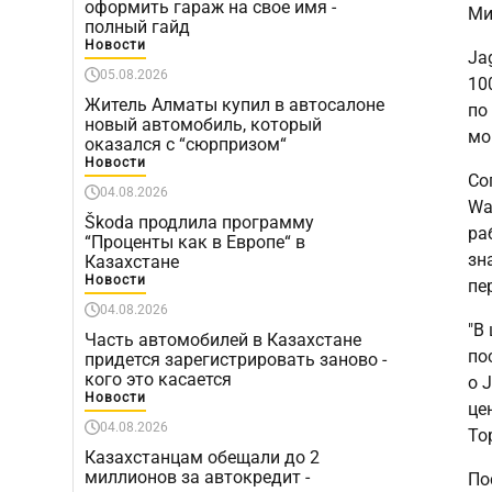
оформить гараж на свое имя -
Ми
полный гайд
Новости
Ja
05.08.2026
10
Житель Алматы купил в автосалоне
по
новый автомобиль, который
мо
оказался с “сюрпризом“
Новости
Со
04.08.2026
Wa
Škoda продлила программу
ра
“Проценты как в Европе“ в
зн
Казахстане
Новости
пе
04.08.2026
"В
Часть автомобилей в Казахстане
по
придется зарегистрировать заново -
кого это касается
о 
Новости
це
04.08.2026
То
Казахстанцам обещали до 2
миллионов за автокредит -
По