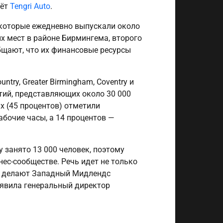
аёт
Tengri Auto
.
, которые ежедневно выпускали около
х мест в районе Бирмингема, второго
бщают, что их финансовые ресурсы
try, Greater Birmingham, Coventry и
ятий, представляющих около 30 000
х (45 процентов) отметили
бочие часы, а 14 процентов —
y занято 13 000 человек, поэтому
ес-сообществе. Речь идет не только
рые делают Западный Мидлендс
аявила генеральный директор