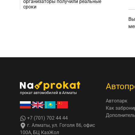
организаторы получили реальные
сроки
Вы
ме
Автопр
прокат автомобилей в Алматы
Автопарк
•
•
•
Как заброни
Дополнитель
+7 (701) 702 44 44
г. Алматы, ул. Гоголя 86, офис
100А, БЦ КазЖол