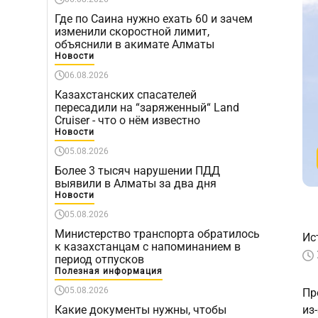
Где по Саина нужно ехать 60 и зачем
изменили скоростной лимит,
объяснили в акимате Алматы
Новости
06.08.2026
Казахстанских спасателей
пересадили на “заряженный“ Land
Cruiser - что о нём известно
Новости
05.08.2026
Более 3 тысяч нарушении ПДД
выявили в Алматы за два дня
Новости
05.08.2026
Министерство транспорта обратилось
Ис
к казахстанцам с напоминанием в
период отпусков
Полезная информация
05.08.2026
Пр
Какие документы нужны, чтобы
из