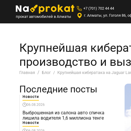
+7 (701) 702 44 44
г. Алматы, ул. Гоголя 86,
прокат автомобилей в Алматы
Крупнейшая киберат
производство и вы
Крупнейшая кибератака на Jaguar La
Главная
Блог
Последние посты
Новости
06.08.2026
Выброшенная из салона авто спичка
лишила водителя 1,6 миллиона тенге
Новости
06.08.2026