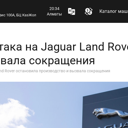
20:34
Каталог маш
Алматы
 офис 100А, БЦ КазЖол
ака на Jaguar Land Rov
звала сокращения
nd Rover остановила производство и вызвала сокращения