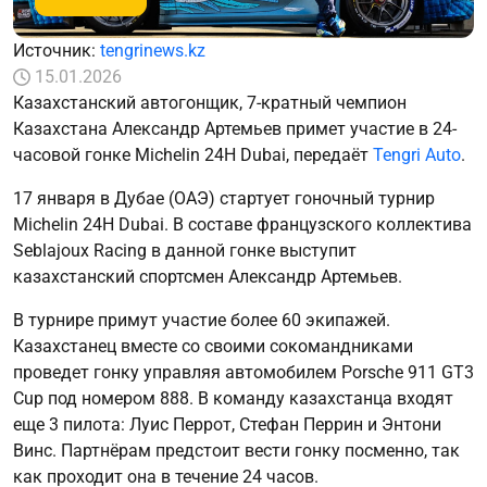
Источник:
tengrinews.kz
15.01.2026
Казахстанский автогонщик, 7-кратный чемпион
Казахстана Александр Артемьев примет участие в 24-
часовой гонке Michelin 24H Dubai, передаёт
Tengri Auto
.
17 января в Дубае (ОАЭ) стартует гоночный турнир
Michelin 24H Dubai. В составе французского коллектива
Seblajoux Racing в данной гонке выступит
казахстанский спортсмен Александр Артемьев.
В турнире примут участие более 60 экипажей.
Казахстанец вместе со своими сокомандниками
проведет гонку управляя автомобилем Porsche 911 GT3
Cup под номером 888. В команду казахстанца входят
еще 3 пилота: Луис Перрот, Стефан Перрин и Энтони
Винс. Партнёрам предстоит вести гонку посменно, так
как проходит она в течение 24 часов.