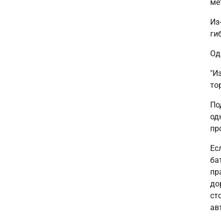
ме
Из
ги
Од
"И
то
По
од
пр
Ес
ба
пр
до
ст
ав