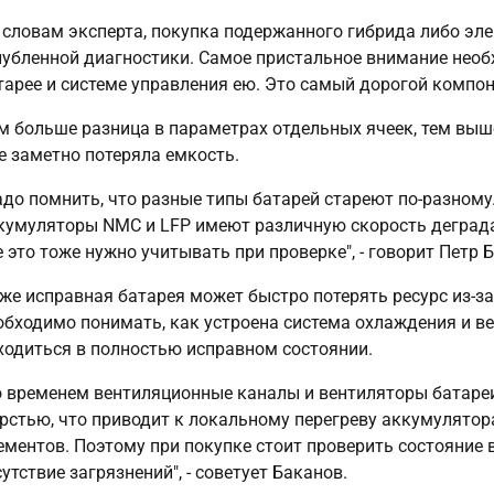
 словам эксперта, покупка подержанного гибрида либо эле
лубленной диагностики. Самое пристальное внимание нео
тарее и системе управления ею. Это самый дорогой компо
м больше разница в параметрах отдельных ячеек, тем выше
е заметно потеряла емкость.
адо помнить, что разные типы батарей стареют по-разному
кумуляторы NMC и LFP имеют различную скорость деграда
е это тоже нужно учитывать при проверке", - говорит Петр 
же исправная батарея может быстро потерять ресурс из-з
обходимо понимать, как устроена система охлаждения и в
ходиться в полностью исправном состоянии.
о временем вентиляционные каналы и вентиляторы батаре
рстью, что приводит к локальному перегреву аккумулятора
ементов. Поэтому при покупке стоит проверить состояние 
сутствие загрязнений", - советует Баканов.