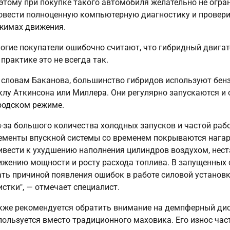
этому при покупке такого автомобиля желательно не огра
овести полноценную компьютерную диагностику и провери
жимах движения.
огие покупатели ошибочно считают, что гибридный двига
 практике это не всегда так.
 словам Баканова, большинство гибридов используют бен
клу Аткинсона или Миллера. Они регулярно запускаются и 
родском режиме.
з-за большого количества холодных запусков и частой раб
ементы впускной системы со временем покрываются нагар
ивести к ухудшению наполнения цилиндров воздухом, нест
ижению мощности и росту расхода топлива. В запущенных 
ать причиной появления ошибок в работе силовой установ
истки", — отмечает специалист.
кже рекомендуется обратить внимание на демпферный дис
пользуется вместо традиционного маховика. Его износ ча