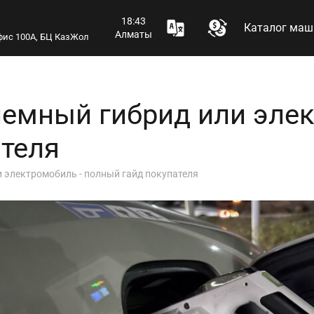
18:43
Каталог маш
Алматы
 офис 100А, БЦ КазЖол
лемный гибрид или эле
ателя
и электромобиль - полный гайд покупателя