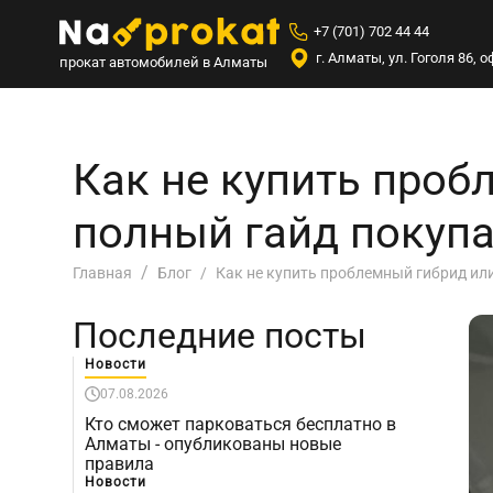
+7 (701) 702 44 44
г. Алматы, ул. Гоголя 86,
прокат автомобилей в Алматы
Как не купить проб
полный гайд покуп
Как не купить проблемный гибрид ил
Главная
Блог
Последние посты
Новости
07.08.2026
Кто сможет парковаться бесплатно в
Алматы - опубликованы новые
правила
Новости