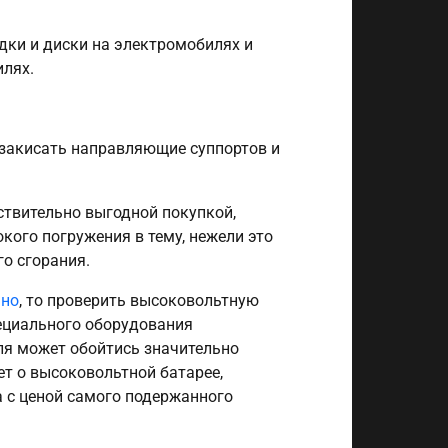
дки и диски на электромобилях и
илях.
 закисать направляющие суппортов и
ствительно выгодной покупкой,
окого погружения в тему, нежели это
о сгорания.
ьно
, то проверить высоковольтную
пециального оборудования
ля может обойтись значительно
ет о высоковольтной батарее,
 с ценой самого подержанного