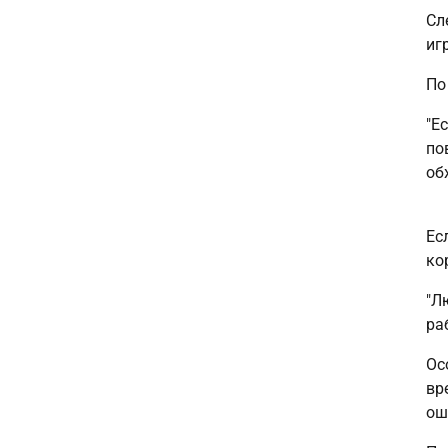
Сл
иг
По
"Е
по
об
Ес
ко
"Л
ра
Ос
вр
ош