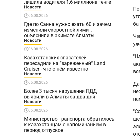
лишила водителя 1,6 миллиона тенге
Новости
По
06.08.2026
уг
ба
Где по Саина нужно ехать 60 и зачем
изменили скоростной лимит,
объяснили в акимате Алматы
Че
Новости
уж
06.08.2026
"Н
Казахстанских спасателей
пересадили на “заряженный“ Land
ак
Cruiser - что о нём известно
вс
Новости
05.08.2026
Да
Более 3 тысяч нарушении ПДД
не
выявили в Алматы за два дня
на
Новости
05.08.2026
"С
Министерство транспорта обратилось
ше
к казахстанцам с напоминанием в
эл
период отпусков
от