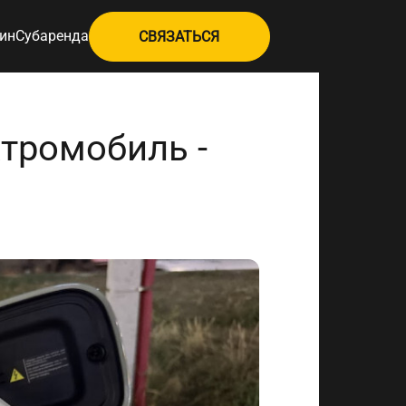
ин
Субаренда
СВЯЗАТЬСЯ
ктромобиль -