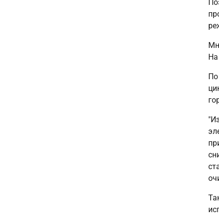
По
пр
ре
Мн
На
По
ци
го
"И
эл
пр
сн
ст
оч
Та
ис