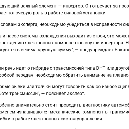
едующий важный элемент — инвертор. Он отвечает за прео
рает ключевую роль в работе силовой установки.
 словам эксперта, необходимо убедиться в исправности с
сли насос системы охлаждения выходит из строя, это может
вреждению электронных компонентов внутри инвертора. Н
ходятся в весьма крупную сумму", — предупреждает Бакан
ли речь идет о гибриде с трансмиссией типа DHT или друг
робкой передач, необходимо обратить внимание на плавно
юбые рывки или толчки могут говорить как об износе сцепл
боте трансмиссии", — поясняет эксперт.
обенно внимательно стоит проводить диагностику автомо
еменем изнашиваются механические компоненты трансмисс
ибки в работе электронных систем управления.