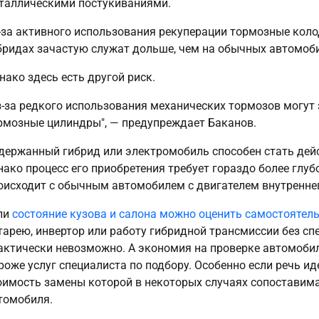
таллическими постукиваниями.
-за активного использования рекуперации тормозные коло
бридах зачастую служат дольше, чем на обычных автомоб
нако здесь есть другой риск.
з-за редкого использования механических тормозов могут
рмозные цилиндры", — предупреждает Баканов.
держанный гибрид или электромобиль способен стать дей
нако процесс его приобретения требует гораздо более глуб
оисходит с обычным автомобилем с двигателем внутреннег
ли
состояние кузова и салона можно оценить самостоятел
тарею, инвертор или работу гибридной трансмиссии без с
актически невозможно. А экономия на проверке автомоби
роже услуг специалиста по подбору. Особенно если речь ид
оимость замены которой в некоторых случаях сопоставима
томобиля.