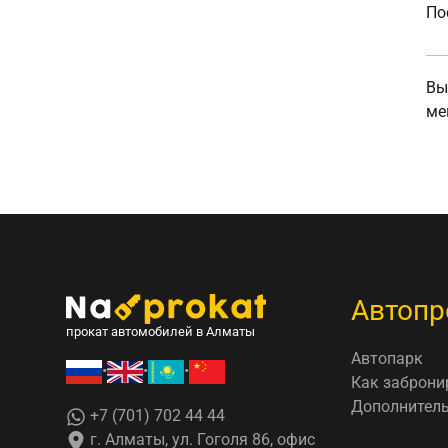
По
Вы
ме
Автопр
прокат автомобилей в Алматы
Автопарк
•
•
•
Как заброни
Дополнитель
+7 (701) 702 44 44
г. Алматы, ул. Гоголя 86, офис