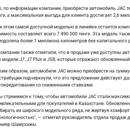
к, по информации компании, приобрести автомобиль JAC те
нге, а максимальная выгода для клиента достигает 2,6 мил
и этом самой доступной моделью в линейке остается комп
оимость составляет всего 7 490 000 тенге. Эта модель так
еодолела более 1 миллиона километров без капитального 
компании также отметили, что в продаже уже доступны ав
о модели J7, J7 Plus и JS8, которые отражают обновленны
ким образом, автомобили JAC можно приобрести на сумму д
стрибуции подчеркнули, что это предложение действует да
токредитования со сниженными ставками.
ы стремимся к тому, чтобы автомобили JAC стали максим
ивлекательными для покупателей в Казахстане. Обновленн
бирать из широкого модельного ряда, не жертвуя комфорт
хнологичностью", — отметил руководитель отдела продаж 
нияр Шамухажы.