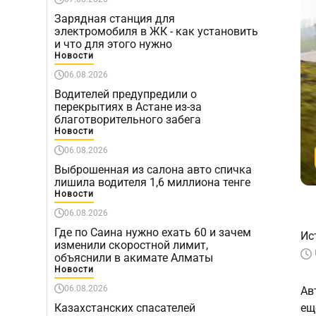
Зарядная станция для
электромобиля в ЖК - как установить
и что для этого нужно
Новости
06.08.2026
Водителей предупредили о
перекрытиях в Астане из-за
благотворительного забега
Новости
06.08.2026
Выброшенная из салона авто спичка
лишила водителя 1,6 миллиона тенге
Новости
06.08.2026
Где по Саина нужно ехать 60 и зачем
Ис
изменили скоростной лимит,
объяснили в акимате Алматы
Новости
06.08.2026
Ав
Казахстанских спасателей
ещ