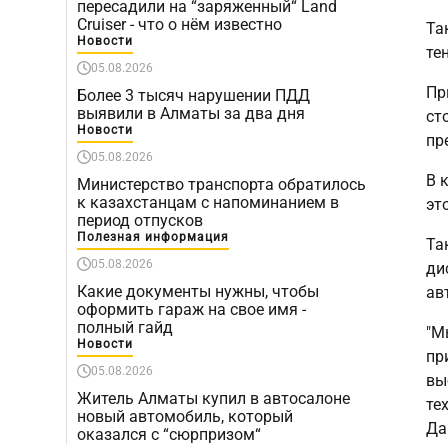
пересадили на “заряженный“ Land
Cruiser - что о нём известно
Та
Новости
те
05.08.2026
Пр
Более 3 тысяч нарушении ПДД
выявили в Алматы за два дня
ст
Новости
пр
05.08.2026
В 
Министерство транспорта обратилось
к казахстанцам с напоминанием в
эт
период отпусков
Полезная информация
Та
05.08.2026
ди
Какие документы нужны, чтобы
ав
оформить гараж на свое имя -
полный гайд
"М
Новости
пр
05.08.2026
вы
Житель Алматы купил в автосалоне
те
новый автомобиль, который
Да
оказался с “сюрпризом“