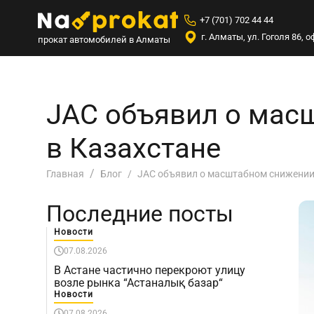
+7 (701) 702 44 44
г. Алматы, ул. Гоголя 86,
прокат автомобилей в Алматы
JAC объявил о мас
в Казахстане
JAC объявил о масштабном снижении 
Главная
Блог
Последние посты
Новости
07.08.2026
В Астане частично перекроют улицу
возле рынка “Астаналық базар“
Новости
07.08.2026