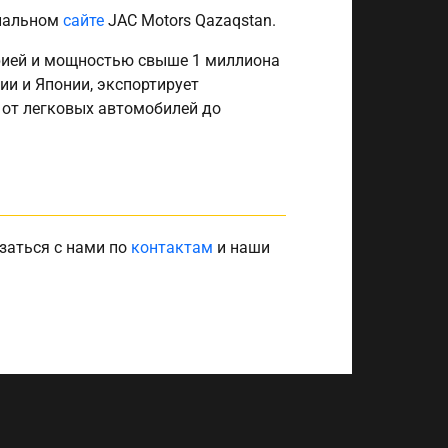
циальном
сайте
JAC Motors Qazaqstan.
орией и мощностью свыше 1 миллиона
ии и Японии, экспортирует
 от легковых автомобилей до
заться с нами по
контактам
и наши