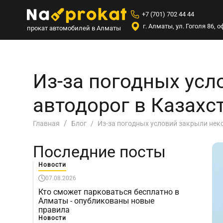
+7 (701) 702 44 44
г. Алматы, ул. Гоголя 86,
прокат автомобилей в Алматы
Из-за погодных усл
автодорог в Казахс
Из-за погодных условий закрыли нек
Главная
Блог
Последние посты
Новости
07.08.2026
Кто сможет парковаться бесплатно в
Алматы - опубликованы новые
правила
Новости