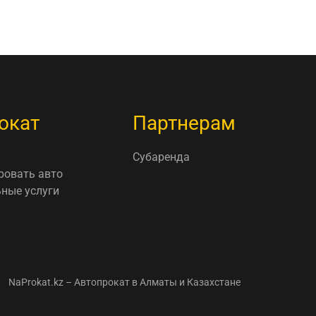
окат
Партнерам
Субаренда
ровать авто
ные услуги
NaProkat.kz – Автопрокат в Алматы и Казахстане