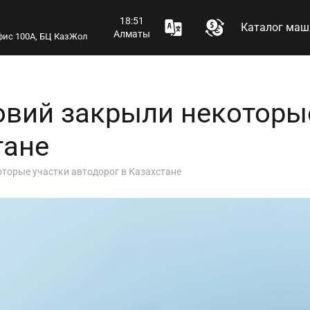
18:51
Каталог маш
Алматы
 офис 100А, БЦ КазЖол
овий закрыли некоторы
тане
оторые участки автодорог в Казахстане