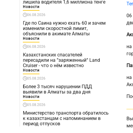
лишила водителя 1,6 миллиона тенге
Te
Новости
06.08.2026
06
дв
Где по Саина нужно ехать 60 и зачем
изменили скоростной лимит,
объяснили в акимате Алматы
Ак
Новости
на
06.08.2026
го
Казахстанских спасателей
пересадили на “заряженный“ Land
Cruiser - что о нём известно
Па
Новости
на
05.08.2026
Ак
Более 3 тысяч нарушении ПДД
выявили в Алматы за два дня
По
Новости
05.08.2026
Министерство транспорта обратилось
к казахстанцам с напоминанием в
Вы
период отпусков
ме