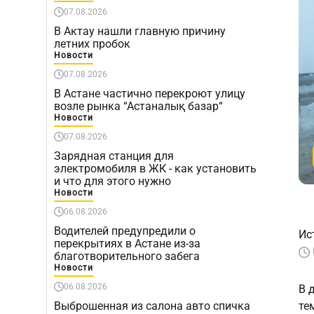
07.08.2026
В Актау нашли главную причину
летних пробок
Новости
07.08.2026
В Астане частично перекроют улицу
возле рынка “Астаналық базар“
Новости
07.08.2026
Зарядная станция для
электромобиля в ЖК - как установить
и что для этого нужно
Новости
06.08.2026
Водителей предупредили о
Ис
перекрытиях в Астане из-за
благотворительного забега
Новости
06.08.2026
В 
Выброшенная из салона авто спичка
те