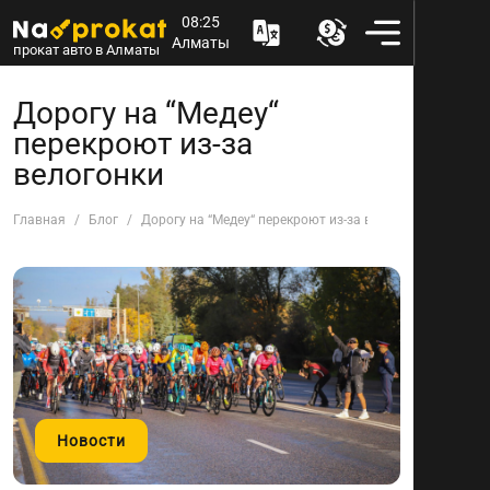
08:25
Алматы
прокат авто в Алматы
Дорогу на “Медеу“
перекроют из-за
велогонки
Главная
Блог
Дорогу на “Медеу“ перекроют из-за велогонки
Новости