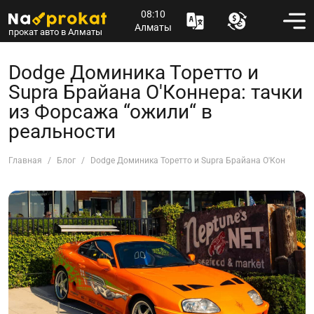
08:10
Алматы
прокат авто в Алматы
Dodge Доминика Торетто и
Supra Брайана О'Коннера: тачки
из Форсажа “ожили“ в
реальности
Главная
Блог
Dodge Доминика Торетто и Supra Брайана О'Коннера: т