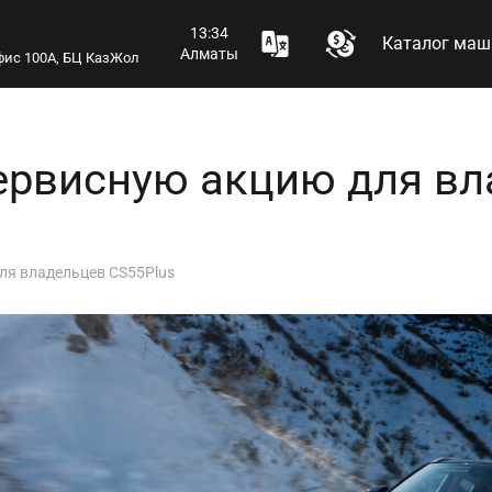
13:34
Каталог маш
Алматы
 офис 100А, БЦ КазЖол
сервисную акцию для в
ля владельцев CS55Plus