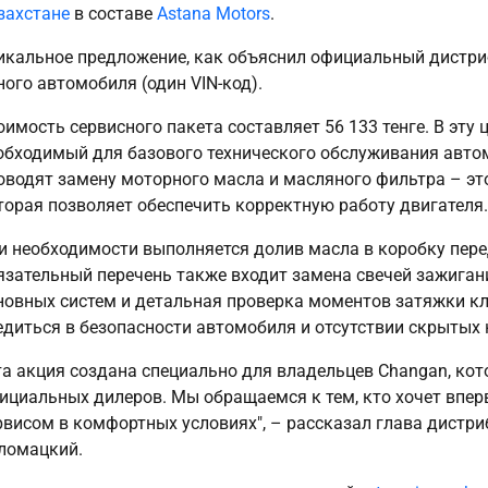
захстане
в составе
Astana Motors
.
икальное предложение, как объяснил официальный дистриб
ного автомобиля (один VIN-код).
оимость сервисного пакета составляет 56 133 тенге. В эту
обходимый для базового технического обслуживания авто
оводят замену моторного масла и масляного фильтра – эт
торая позволяет обеспечить корректную работу двигателя.
и необходимости выполняется долив масла в коробку пере
язательный перечень также входит замена свечей зажиган
новных систем и детальная проверка моментов затяжки кл
едиться в безопасности автомобиля и отсутствии скрытых 
та акция создана специально для владельцев Changan, кот
ициальных дилеров. Мы обращаемся к тем, кто хочет впе
рвисом в комфортных условиях", – рассказал глава дистри
ломацкий.