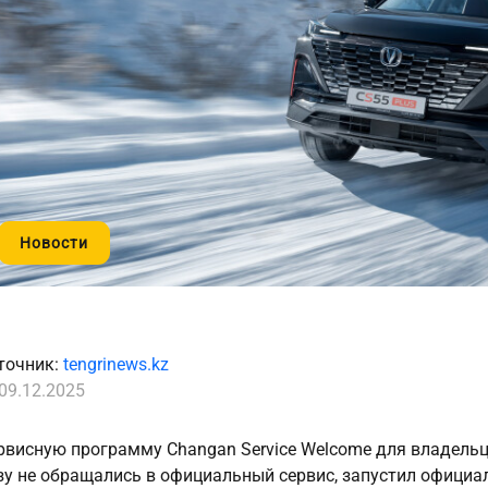
Новости
точник:
tengrinews.kz
09.12.2025
рвисную программу Changan Service Welcome для владельц
зу не обращались в официальный сервис, запустил офици