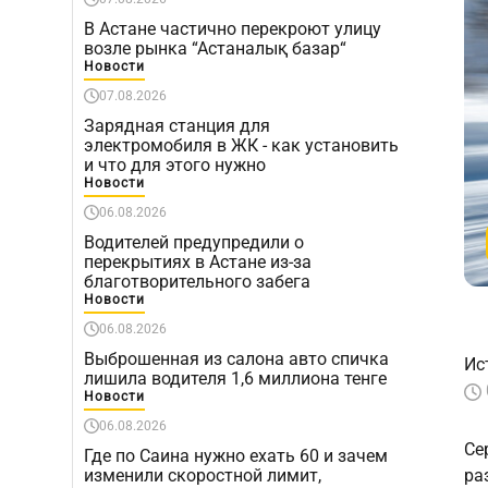
В Астане частично перекроют улицу
возле рынка “Астаналық базар“
Новости
07.08.2026
Зарядная станция для
электромобиля в ЖК - как установить
и что для этого нужно
Новости
06.08.2026
Водителей предупредили о
перекрытиях в Астане из-за
благотворительного забега
Новости
06.08.2026
Выброшенная из салона авто спичка
Ис
лишила водителя 1,6 миллиона тенге
Новости
06.08.2026
Се
Где по Саина нужно ехать 60 и зачем
изменили скоростной лимит,
ра