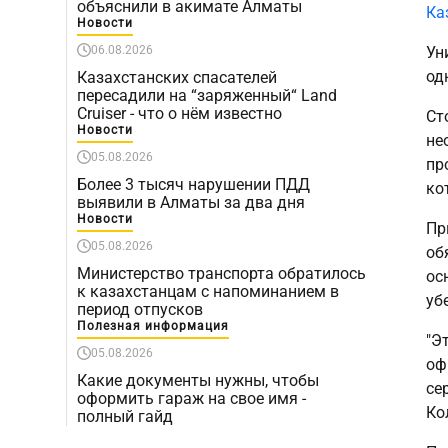
объяснили в акимате Алматы
Ка
Новости
06.08.2026
Ун
од
Казахстанских спасателей
пересадили на “заряженный“ Land
Cruiser - что о нём известно
Ст
Новости
не
05.08.2026
пр
Более 3 тысяч нарушении ПДД
ко
выявили в Алматы за два дня
Новости
Пр
05.08.2026
об
Министерство транспорта обратилось
ос
к казахстанцам с напоминанием в
уб
период отпусков
Полезная информация
"Э
05.08.2026
оф
Какие документы нужны, чтобы
се
оформить гараж на свое имя -
Ко
полный гайд