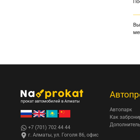
По
Вы
ме
Автопр
прокат автомобилей в Алматы
Автопарк
•
•
•
Как заброни
Дополнитель
+7 (701) 702 44 44
г. Алматы, ул. Гоголя 86, офис