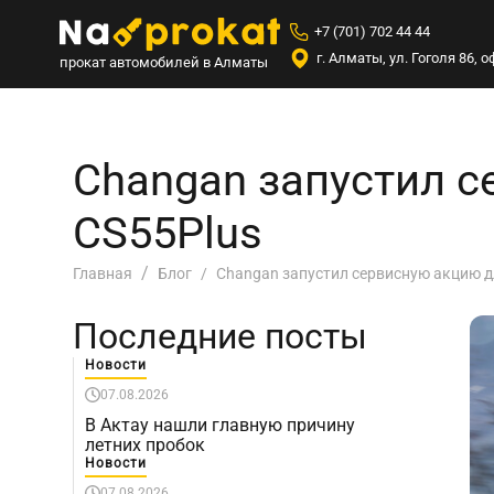
+7 (701) 702 44 44
г. Алматы, ул. Гоголя 86,
прокат автомобилей в Алматы
Changan запустил 
CS55Plus
Changan запустил сервисную акцию д
Главная
Блог
Последние посты
Новости
07.08.2026
В Актау нашли главную причину
летних пробок
Новости
07.08.2026