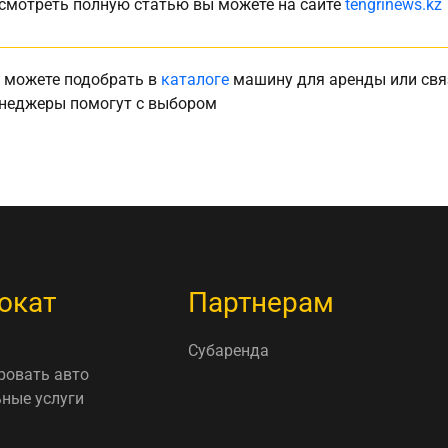
смотреть полную статью вы можете на сайте
tengrinews.kz
 можете подобрать в
каталоге
машину для аренды или свя
неджеры помогут с выбором
окат
Партнерам
Субаренда
ровать авто
ные услуги