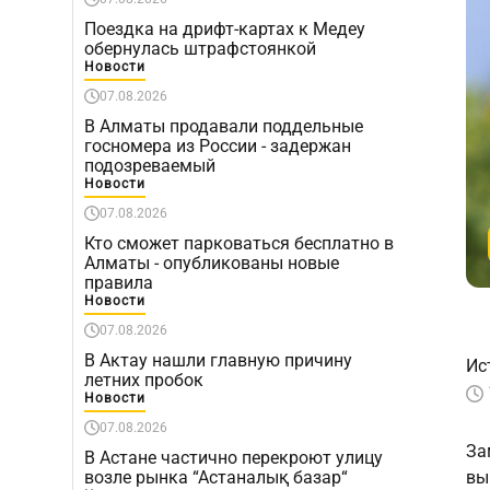
Поездка на дрифт-картах к Медеу
обернулась штрафстоянкой
Новости
07.08.2026
В Алматы продавали поддельные
госномера из России - задержан
подозреваемый
Новости
07.08.2026
Кто сможет парковаться бесплатно в
Алматы - опубликованы новые
правила
Новости
07.08.2026
В Актау нашли главную причину
Ис
летних пробок
Новости
07.08.2026
За
В Астане частично перекроют улицу
возле рынка “Астаналық базар“
вы