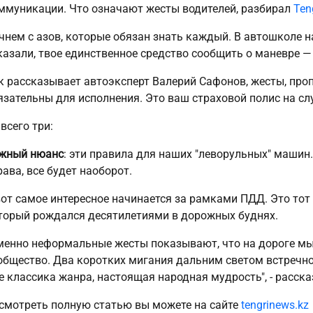
ммуникации. Что означают жесты водителей, разбирал
Ten
чнем с азов, которые обязан знать каждый. В автошколе н
казали, твое единственное средство сообщить о маневре — 
к рассказывает автоэксперт Валерий Сафонов, жесты, про
язательны для исполнения. Это ваш страховой полис на слу
 всего три:
жный нюанс
: эти правила для наших "леворульных" машин.
рава, все будет наоборот.
вот самое интересное начинается за рамками ПДД. Это тот 
торый рождался десятилетиями в дорожных буднях.
менно неформальные жесты показывают, что на дороге мы
общество. Два коротких мигания дальним светом встречно
е классика жанра, настоящая народная мудрость", - расск
смотреть полную статью вы можете на сайте
tengrinews.kz