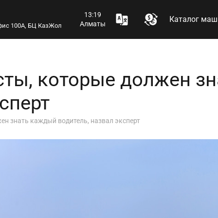
13:19
Каталог маш
Алматы
 офис 100А, БЦ КазЖол
ты, которые должен з
ксперт
н знать каждый водитель, назвал эксперт