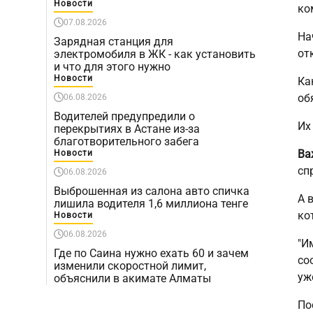
Новости
ко
07.08.2026
На
Зарядная станция для
от
электромобиля в ЖК - как установить
и что для этого нужно
Новости
Ка
об
06.08.2026
Водителей предупредили о
Их
перекрытиях в Астане из-за
благотворительного забега
Ва
Новости
сп
06.08.2026
Выброшенная из салона авто спичка
А 
лишила водителя 1,6 миллиона тенге
ко
Новости
06.08.2026
"И
Где по Саина нужно ехать 60 и зачем
со
изменили скоростной лимит,
уж
объяснили в акимате Алматы
По