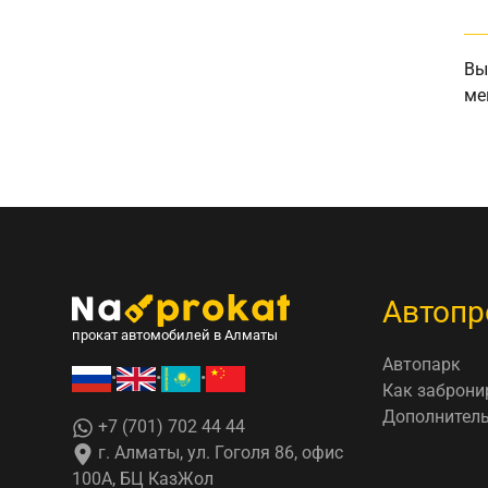
Вы
ме
Автопр
прокат автомобилей в Алматы
Автопарк
•
•
•
Как заброни
Дополнитель
+7 (701) 702 44 44
г. Алматы, ул. Гоголя 86, офис
100А, БЦ КазЖол