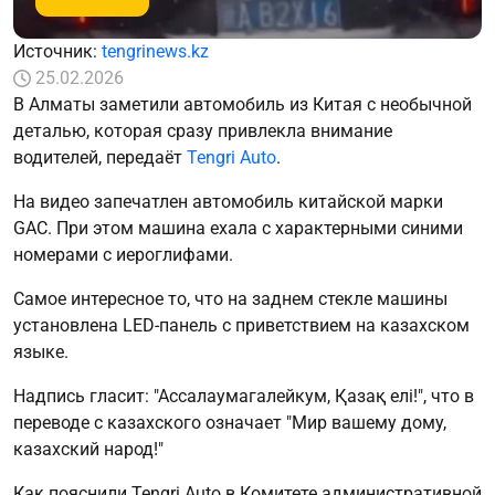
Источник:
tengrinews.kz
25.02.2026
В Алматы заметили автомобиль из Китая с необычной
деталью, которая сразу привлекла внимание
водителей, передаёт
Tengri Auto
.
На видео запечатлен автомобиль китайской марки
GAC. При этом машина ехала с характерными синими
номерами с иероглифами.
Самое интересное то, что на заднем стекле машины
установлена LED-панель с приветствием на казахском
языке.
Надпись гласит: "Ассалаумагалейкум, Қазақ елі!", что в
переводе с казахского означает "Мир вашему дому,
казахский народ!"
Как пояснили Tengri Auto в Комитете административной