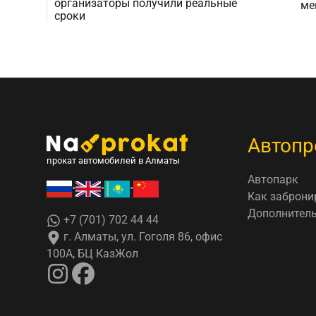
организаторы получили реальные
ме
сроки
Автопр
прокат автомобилей в Алматы
Автопарк
•
•
•
Как заброни
Дополнитель
+7 (701) 702 44 44
г. Алматы, ул. Гоголя 86, офис
100А, БЦ КазЖол