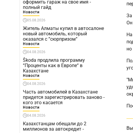
оформить гараж на свое имя -
пе
полный гайд
Новости
За
05.08.2026
Он
Житель Алматы купил в автосалоне
новый автомобиль, который
На
оказался с “сюрпризом“
по
Новости
но
04.08.2026
Škoda продлила программу
По
“Проценты как в Европе“ в
уг
Казахстане
Новости
"М
04.08.2026
уд
Часть автомобилей в Казахстане
ок
придется зарегистрировать заново -
кого это касается
По
Новости
04.08.2026
Казахстанцам обещали до 2
Вы
миллионов за автокредит -