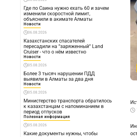
Где по Саина нужно ехать 60 и зачем
изменили скоростной лимит,
объяснили в акимате Алматы
Новости
06.08.2026
Казахстанских спасателей
пересадили на “заряженный“ Land
Cruiser - что о нём известно
Новости
05.08.2026
Более 3 тысяч нарушении ПДД
выявили в Алматы за два дня
Новости
05.08.2026
Министерство транспорта обратилось
Ис
к казахстанцам с напоминанием в
период отпусков
Полезная информация
05.08.2026
Ин
Какие документы нужны, чтобы
ос