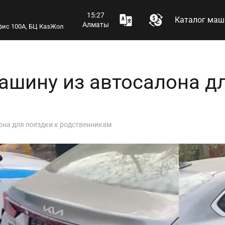
15:27
Каталог маш
Алматы
 офис 100А, БЦ КазЖол
ашину из автосалона дл
она для поездки к родственникам