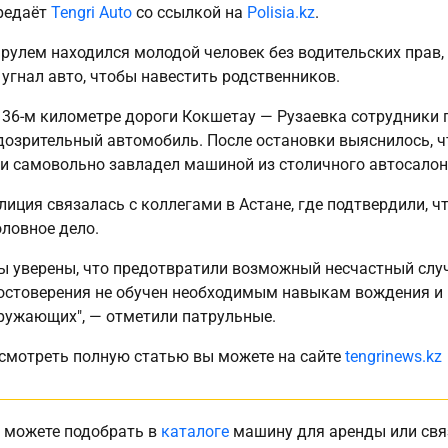
редаёт
Tengri Auto
со ссылкой на
Polisia.kz
.
 рулем находился молодой человек без водительских прав,
 угнал авто, чтобы навестить родственников.
 36-м километре дороги Кокшетау — Рузаевка сотрудники 
дозрительный автомобиль. После остановки выяснилось, чт
 и самовольно завладел машиной из столичного автосалон
лиция связалась с коллегами в Астане, где подтвердили, ч
оловное дело.
ы уверены, что предотвратили возможный несчастный случ
остоверения не обучен необходимым навыкам вождения и 
ружающих", — отметили патрульные.
смотреть полную статью вы можете на сайте
tengrinews.kz
 можете подобрать в
каталоге
машину для аренды или свя