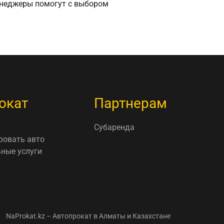
неджеры помогут с выбором
окат
Партнерам
Субаренда
ровать авто
ные услуги
NaProkat.kz – Автопрокат в Алматы и Казахстане