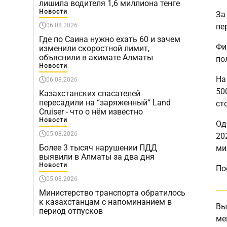
лишила водителя 1,6 миллиона тенге
Новости
За
06.08.2026
пе
Где по Саина нужно ехать 60 и зачем
Фи
изменили скоростной лимит,
объяснили в акимате Алматы
по
Новости
На
06.08.2026
50
Казахстанских спасателей
пересадили на “заряженный“ Land
ст
Cruiser - что о нём известно
Новости
Од
05.08.2026
20
Более 3 тысяч нарушении ПДД
ми
выявили в Алматы за два дня
Новости
По
05.08.2026
Министерство транспорта обратилось
к казахстанцам с напоминанием в
Вы
период отпусков
ме