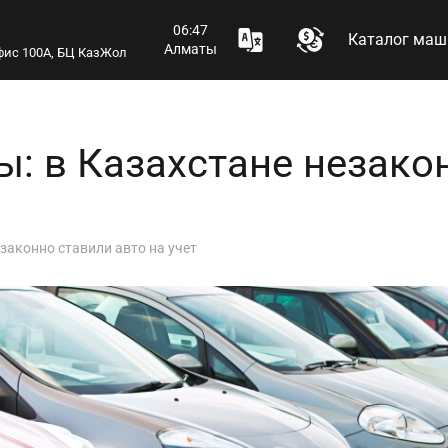
06:47
Каталог маш
Алматы
 офис 100А, БЦ КазЖол
: в Казахстане незако
законно ставили авто на учет