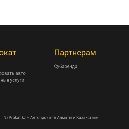
окат
Партнерам
Субаренда
ровать авто
ные услуги
NaProkat.kz – Автопрокат в Алматы и Казахстане