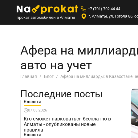
+7 (701) 702 44 44
г. Алматы, ул. Гоголя 86,
прокат автомобилей в Алматы
Афера на миллиарды
авто на учет
Афера на миллиарды: в Казахстане не
Главная
Блог
Последние посты
Новости
07.08.2026
Кто сможет парковаться бесплатно в
Алматы - опубликованы новые
правила
Новости