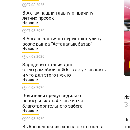
07.08.2026
В Актау нашли главную причину
летних пробок
Новости
07.08.2026
В Астане частично перекроют улицу
возле рынка “Астаналық базар“
Новости
07.08.2026
Зарядная станция для
электромобиля в ЖК - как установить
и что для этого нужно
Новости
06.08.2026
Водителей предупредили о
Ис
перекрытиях в Астане из-за
благотворительного забега
Новости
06.08.2026
П
Выброшенная из салона авто спичка
по