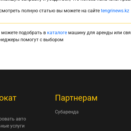
смотреть полную статью вы можете на сайте
tengrinews.kz
 можете подобрать в
каталоге
машину для аренды или свя
неджеры помогут с выбором
окат
Партнерам
Субаренда
ровать авто
ные услуги