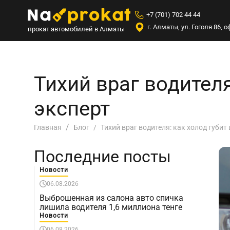
+7 (701) 702 44 44
г. Алматы, ул. Гоголя 86,
прокат автомобилей в Алматы
Тихий враг водителя
эксперт
Тихий враг водителя: как холод губит
Главная
Блог
Последние посты
Новости
06.08.2026
Выброшенная из салона авто спичка
лишила водителя 1,6 миллиона тенге
Новости
06.08.2026