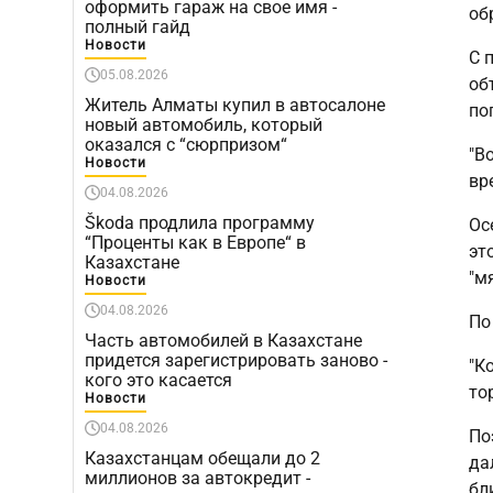
оформить гараж на свое имя -
об
полный гайд
Новости
С 
05.08.2026
об
Житель Алматы купил в автосалоне
по
новый автомобиль, который
оказался с “сюрпризом“
"В
Новости
вр
04.08.2026
Škoda продлила программу
Ос
“Проценты как в Европе“ в
эт
Казахстане
"м
Новости
04.08.2026
По
Часть автомобилей в Казахстане
придется зарегистрировать заново -
"К
кого это касается
то
Новости
04.08.2026
По
Казахстанцам обещали до 2
да
миллионов за автокредит -
бл