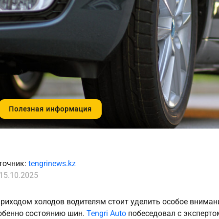
Полезная информация
точник:
tengrinews.kz
15.10.2025
приходом холодов водителям стоит уделить особое вниман
обенно состоянию шин.
Tengri Auto
побеседовал с экспертом