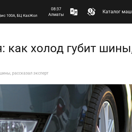
08:37
Каталог маш
Алматы
 офис 100А, БЦ КазЖол
: как холод губит шины
 шины, рассказал эксперт