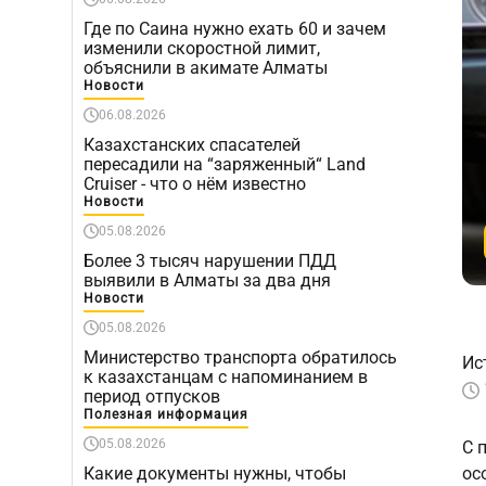
Где по Саина нужно ехать 60 и зачем
изменили скоростной лимит,
объяснили в акимате Алматы
Новости
06.08.2026
Казахстанских спасателей
пересадили на “заряженный“ Land
Cruiser - что о нём известно
Новости
05.08.2026
Более 3 тысяч нарушении ПДД
выявили в Алматы за два дня
Новости
05.08.2026
Министерство транспорта обратилось
Ис
к казахстанцам с напоминанием в
период отпусков
Полезная информация
05.08.2026
С 
Какие документы нужны, чтобы
ос