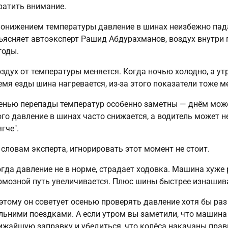
ратить внимание.
понижением температуры давление в шинах неизбежно пада
ъясняет автоэксперт Рашид Абдурахманов, воздух внутри 
годы.
оздух от температуры меняется. Когда ночью холодно, а утр
емя езды шина нагревается, из-за этого показатели тоже м
енью перепады температур особенно заметны — днём может
ого давление в шинах часто снижается, а водитель может н
ягче".
 словам эксперта, игнорировать этот момент не стоит.
огда давление не в норме, страдает ходовка. Машина хуже 
рмозной путь увеличивается. Плюс шины быстрее изнашив
этому он советует осенью проверять давление хотя бы раз 
льними поездками. А если утром вы заметили, что машина 
ижайшую заправку и убедиться, что колёса накачаны прав