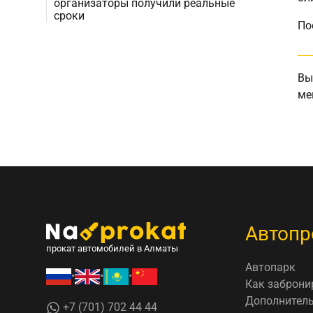
организаторы получили реальные
сроки
По
Вы
ме
Автопр
прокат автомобилей в Алматы
Автопарк
•
•
•
Как заброни
Дополнитель
+7 (701) 702 44 44