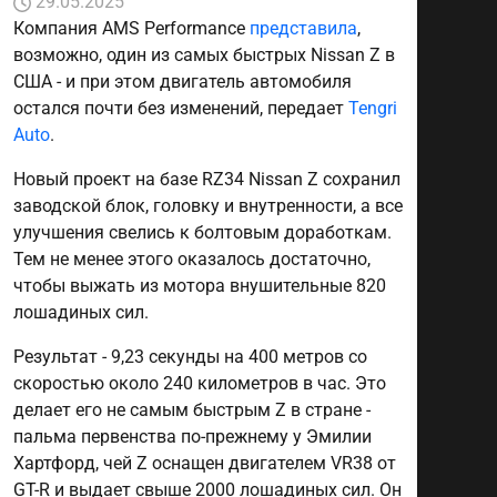
29.05.2025
Компания AMS Performance
представила
,
возможно, один из самых быстрых Nissan Z в
США - и при этом двигатель автомобиля
остался почти без изменений, передает
Tengri
Auto
.
Новый проект на базе RZ34 Nissan Z сохранил
заводской блок, головку и внутренности, а все
улучшения свелись к болтовым доработкам.
Тем не менее этого оказалось достаточно,
чтобы выжать из мотора внушительные 820
лошадиных сил.
Результат - 9,23 секунды на 400 метров со
скоростью около 240 километров в час. Это
делает его не самым быстрым Z в стране -
пальма первенства по-прежнему у Эмилии
Хартфорд, чей Z оснащен двигателем VR38 от
GT-R и выдает свыше 2000 лошадиных сил. Он